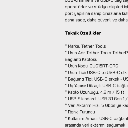
USB-C kamera ve USB-C bilgisayar
operatörler ve stüdyo ekipleri iç
port yapısına sahip cihazlarla kul
daha sade, daha güvenli ve daha k
Teknik Özellikler
* Marka: Tether Tools
* Ürün Adı: Tether Tools Tether
Bağlantı Kablosu
* Ürün Kodu: CUC15RT-ORG
* Ürün Tipi: USB-C to USB-C dik a
* Bağlantı Tipi: USB-C erkek - 
* Uç Yapısı: Dik açılı USB-C bağla
* Kablo Uzunluğu: 4.6 m / 15 ft
* USB Standardı: USB 3.1 Gen 1 
* Veri Aktarım Hızı: 5 Gbps’ye ka
* Renk: Turuncu
* Kullanım Amacı: USB-C bağlantı
arasında veri aktarımı sağlamak