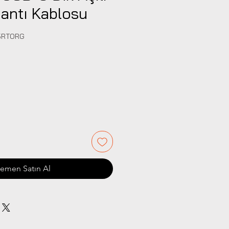
antı Kablosu
15RTORG
iyat
emen Satın Al