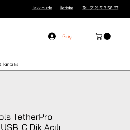
Hakkımızda
İletişim
Tel: (212) 513 58 67
Giriş
 İkinci El
ols TetherPro
USB-C Dik Açılı