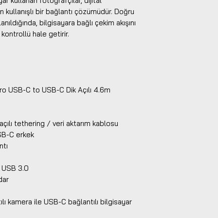
 kullanan fotoğrafçılar, dijital
in kullanışlı bir bağlantı çözümüdür. Doğru
lanıldığında, bilgisayara bağlı çekim akışını
ontrollü hale getirir.
Pro USB-C to USB-C Dik Açılı 4.6m
çılı tethering / veri aktarım kablosu
USB-C erkek
ntı
/ USB 3.0
dar
lı kamera ile USB-C bağlantılı bilgisayar