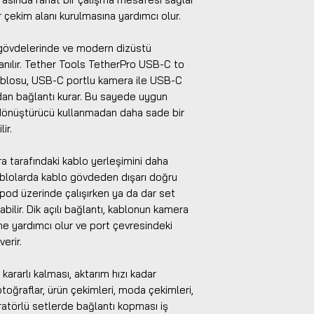
 çekim alanı kurulmasına yardımcı olur.
gövdelerinde ve modern dizüstü
lanılır. Tether Tools TetherPro USB-C to
ablosu, USB-C portlu kamera ile USB-C
dan bağlantı kurar. Bu sayede uygun
dönüştürücü kullanmadan daha sade bir
ir.
era tarafındaki kablo yerleşimini daha
kablolarda kablo gövdeden dışarı doğru
ipod üzerinde çalışırken ya da dar set
bilir. Dik açılı bağlantı, kablonun kamera
e yardımcı olur ve port çevresindeki
erir.
ararlı kalması, aktarım hızı kadar
toğraflar, ürün çekimleri, moda çekimleri,
eratörlü setlerde bağlantı kopması iş