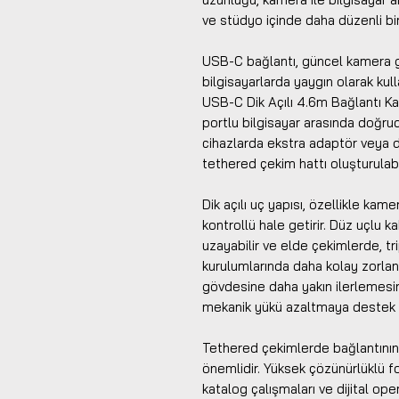
ve stüdyo içinde daha düzenli bir
USB-C bağlantı, güncel kamera 
bilgisayarlarda yaygın olarak kul
USB-C Dik Açılı 4.6m Bağlantı K
portlu bilgisayar arasında doğru
cihazlarda ekstra adaptör veya 
tethered çekim hattı oluşturulabil
Dik açılı uç yapısı, özellikle kam
kontrollü hale getirir. Düz uçlu 
uzayabilir ve elde çekimlerde, tr
kurulumlarında daha kolay zorlana
gövdesine daha yakın ilerlemesin
mekanik yükü azaltmaya destek v
Tethered çekimlerde bağlantının k
önemlidir. Yüksek çözünürlüklü fo
katalog çalışmaları ve dijital op