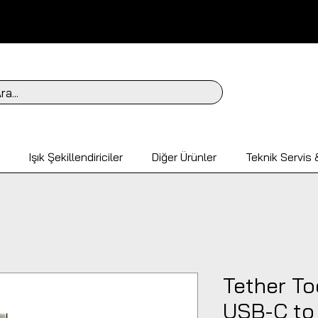
ra...
Işık Şekillendiriciler
Diğer Ürünler
Teknik Servis &
Tether To
USB-C to 