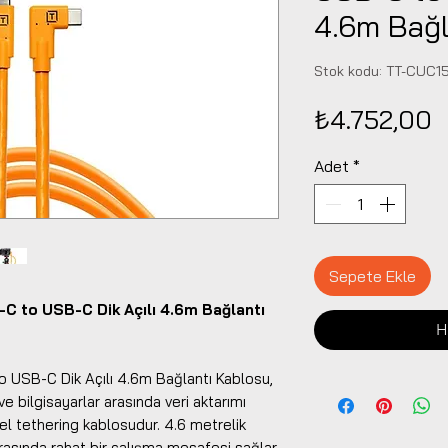
4.6m Bağl
Stok kodu: TT-CUC
F
₺4.752,00
Adet
*
Sepete Ekle
C to USB-C Dik Açılı 4.6m Bağlantı
H
 USB-C Dik Açılı 4.6m Bağlantı Kablosu,
 bilgisayarlar arasında veri aktarımı
el tethering kablosudur. 4.6 metrelik
arasında rahat bir çalışma mesafesi sağlar