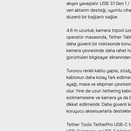
akışını yavaşlatır. USB 3.1 Gen 
veri aktarım desteği, uyumlu cihaz
düzenli bir bağlantı sağlar.
4.6 m uzunluk, kamera tripod üzeri
operatör masasında, Tether Tabl
daha güvenli bir noktasında konu
kamera çevresinde daha rahat ha
görüntüleri bilgisayar ekranından
Turuncu renkli kablo yapısı, stü
kablonun daha kolay fark edilmesi
ayağı, masa ve ekipman çevresin
olur. Yine de uzun tethering kab
ezilmemesine ve kamera ya da b
dikkat edilmelidir. Daha güvenli 
koruyucu aksesuarlarla desteklen
Tether Tools TetherPro USB-C to