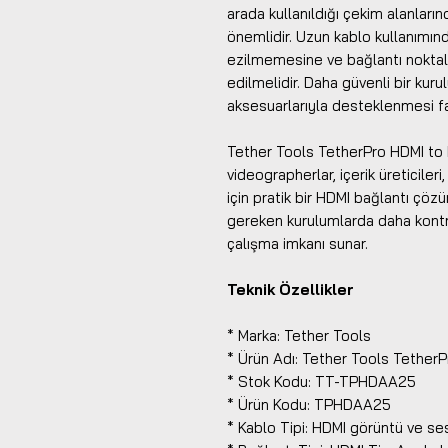
arada kullanıldığı çekim alanlar
önemlidir. Uzun kablo kullanımı
ezilmemesine ve bağlantı noktal
edilmelidir. Daha güvenli bir kur
aksesuarlarıyla desteklenmesi fa
Tether Tools TetherPro HDMI to H
videographerlar, içerik üreticileri,
için pratik bir HDMI bağlantı çö
gereken kurulumlarda daha kontro
çalışma imkanı sunar.
Teknik Özellikler
* Marka: Tether Tools
* Ürün Adı: Tether Tools Tether
* Stok Kodu: TT-TPHDAA25
* Ürün Kodu: TPHDAA25
* Kablo Tipi: HDMI görüntü ve se