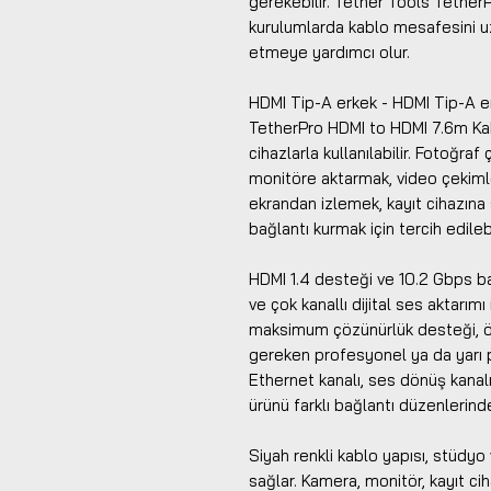
gerekebilir. Tether Tools Tether
kurulumlarda kablo mesafesini u
etmeye yardımcı olur.
HDMI Tip-A erkek - HDMI Tip-A e
TetherPro HDMI to HDMI 7.6m Kab
cihazlarla kullanılabilir. Fotoğra
monitöre aktarmak, video çekim
ekrandan izlemek, kayıt cihazın
bağlantı kurmak için tercih edilebi
HDMI 1.4 desteği ve 10.2 Gbps ba
ve çok kanallı dijital ses aktarım
maksimum çözünürlük desteği, öz
gereken profesyonel ya da yarı 
Ethernet kanalı, ses dönüş kanalı
ürünü farklı bağlantı düzenlerind
Siyah renkli kablo yapısı, stüdy
sağlar. Kamera, monitör, kayıt ciha