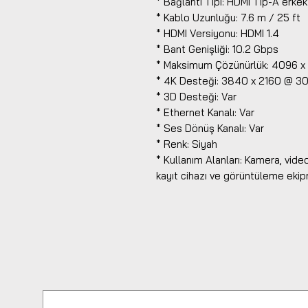
* Bağlantı Tipi: HDMI Tip-A erke
* Kablo Uzunluğu: 7.6 m / 25 ft
* HDMI Versiyonu: HDMI 1.4
* Bant Genişliği: 10.2 Gbps
* Maksimum Çözünürlük: 4096 x
* 4K Desteği: 3840 x 2160 @ 3
* 3D Desteği: Var
* Ethernet Kanalı: Var
* Ses Dönüş Kanalı: Var
* Renk: Siyah
* Kullanım Alanları: Kamera, video
kayıt cihazı ve görüntüleme ekip