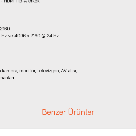
k - HDMI Tip-A erkek
 2160
0 Hz ve 4096 x 2160 @ 24 Hz
 kamera, monitör, televizyon, AV alıcı,
manları
Benzer Ürünler