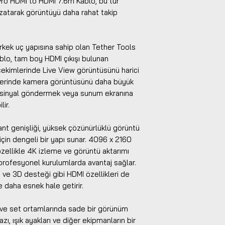
Pro HDMI to HDMI 7.6m Kablo, bu tür
zatarak görüntüyü daha rahat takip
rkek uç yapısına sahip olan Tether Tools
lo, tam boy HDMI çıkışı bulunan
f çekimlerinde Live View görüntüsünü harici
lerinde kamera görüntüsünü daha büyük
a sinyal göndermek veya sunum ekranına
lir.
nt genişliği, yüksek çözünürlüklü görüntü
ı için dengeli bir yapı sunar. 4096 x 2160
ellikle 4K izleme ve görüntü aktarımı
profesyonel kurulumlarda avantaj sağlar.
 ve 3D desteği gibi HDMI özellikleri de
e daha esnek hale getirir.
o ve set ortamlarında sade bir görünüm
zı, ışık ayakları ve diğer ekipmanların bir