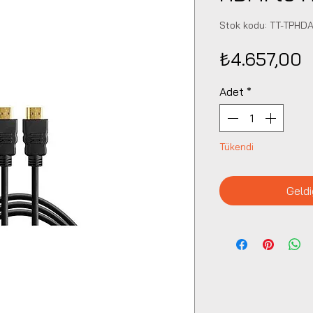
Stok kodu: TT-TPHD
F
₺4.657,00
Adet
*
Tükendi
Geldi