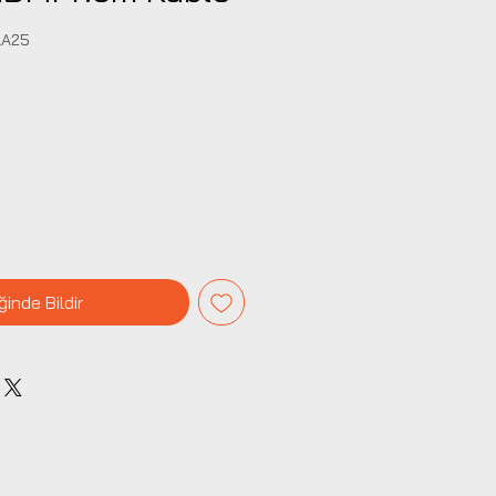
AA25
iyat
ğinde Bildir