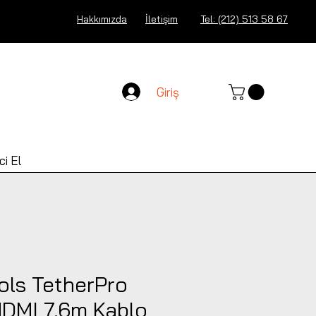
Hakkımızda
İletişim
Tel: (212) 513 58 67
Giriş
ci El
ols TetherPro
HDMI 7.6m Kablo