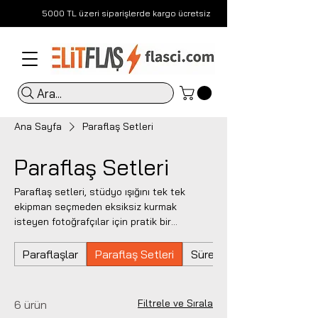
5000 TL üzeri siparişlerde kargo ücretsiz
Ara...
Ana Sayfa
Paraflaş Setleri
Paraflaş Setleri
Paraflaş setleri, stüdyo ışığını tek tek
ekipman seçmeden eksiksiz kurmak
isteyen fotoğrafçılar için pratik bir
çözümdür. Flaşçı’daki Hensel ve Elinchrom
setler; çekim gücü, ışık kontrolü, aksesuar
Paraflaşlar
Paraflaş Setleri
Sürekli Işıklar
uyumu ve profesyonel kullanım
güvenliğiyle portre, ürün ve e-ticaret
çekimlerine hazır sistemler sunar.
Filtrele ve Sırala
6 ürün