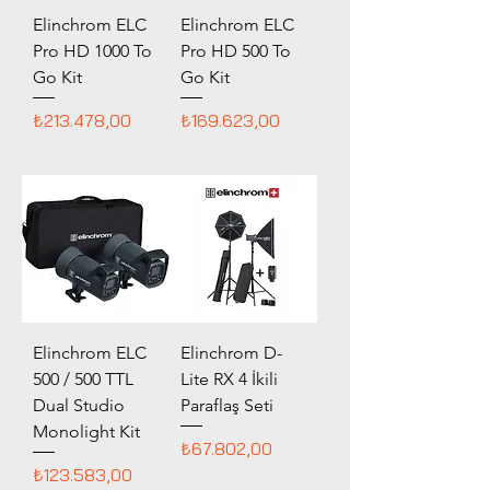
Elinchrom ELC
Elinchrom ELC
Pro HD 1000 To
Pro HD 500 To
Go Kit
Go Kit
Fiyat
Fiyat
₺213.478,00
₺169.623,00
Elinchrom ELC
Elinchrom D-
500 / 500 TTL
Lite RX 4 İkili
Dual Studio
Paraflaş Seti
Monolight Kit
Fiyat
₺67.802,00
Fiyat
₺123.583,00