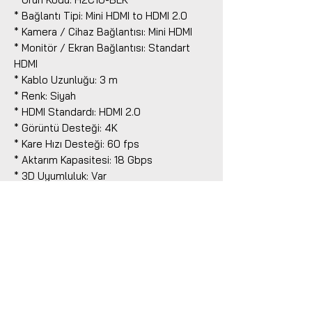
* Bağlantı Tipi: Mini HDMI to HDMI 2.0
* Kamera / Cihaz Bağlantısı: Mini HDMI
* Monitör / Ekran Bağlantısı: Standart
HDMI
* Kablo Uzunluğu: 3 m
* Renk: Siyah
* HDMI Standardı: HDMI 2.0
* Görüntü Desteği: 4K
* Kare Hızı Desteği: 60 fps
* Aktarım Kapasitesi: 18 Gbps
* 3D Uyumluluk: Var
* Ethernet Kanalı: Var
* Ses Dönüş Kanalı: Var
* Konnektör Yapısı: Altın kaplama
konnektörler
* Kullanım Alanı: Mini HDMI çıkışlı kamera,
video kamera veya uyumlu cihazdan
HDMI girişli monitör, televizyon, A/V
alıcısı, kayıt cihazı veya görüntüleme