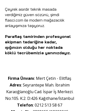
Çeyrek asırdır teknik masada
verdiğimiz güven sözünü, şimdi
flasci.com ile modern mağazacılık
anlayışımıza taşıyoruz.
Paraflaş tamirinden profesyonel
ekipman tedariğine kadar,
ışığınızın olduğu her noktada
köklü tecrübemizle yanınızdayız.
Firma Ünvanı
: Mert Çetin - Elitflaş
Adres
:
Seyrantepe Mah. İbrahim
Karaoğlanoğlu Cad. İspar İş Merkezi.
No:105. K:2. D:426
Kağıthane/İstanbul
Telefon
:
0212 513 58 67