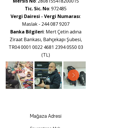
Mersis No
:
2808155418200015
Tic. Sic. No
: 972485
Vergi Dairesi - Vergi Numarası
:
Maslak -
244 087 9207
Banka Bilgileri
: Mert Çetin adına
Ziraat Bankası, Bahçekapı Şubesi,
TR04
0001 0022 4681 2394
0550 03
(TL)
Mağaza Adresi