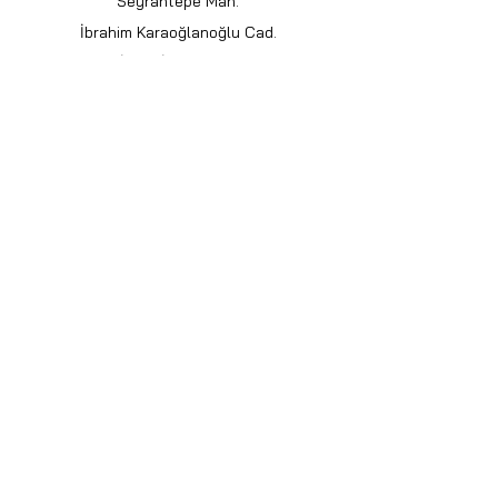
Seyrantepe Mah.
İbrahim Karaoğlanoğlu Cad.
İspar İş Merkezi.
No:105. Kat:2. D:426
34418. Kağıthane/İstanbul
destek@flasci.com
0212 513 58 67
Müşteri Desteği
Bize Ulaşın
Kullanım Kılavuzları
Hakkımızda