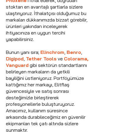
Phoxene
’i ithal ederek, doğrudan
stoktan en avantajlı şartlarla sizlere
ulaştırıyoruz. İthalatçısı olduğumuz bu
markaları dükkanımızda bizzat görebilir,
ürünleri yakından inceleyerek
ihtiyacınıza en uygun tercihi
yapabilirsiniz.
Bunun yanı sıra;
Elinchrom
,
Benro
,
Digipod
,
Tether Tools
ve
Colorama,
Vanguard
gibi sektörün standartlarını
belirleyen markaların da yetkili
bayiliğini üstleniyoruz. Portföyümüze
kattığımız her markayı, Elitflaş
güvencesiyle ve satış sonrası
desteğimizle birleştirerek
profesyonellerle buluşturuyoruz.
Amacımız, kullanım süresince
arkasında durabileceğimiz en güvenilir
ekipmanları tek çatı altında sizlere
sunmaktır.