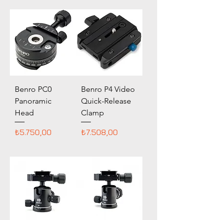
Benro PC0
Benro P4 Video
Panoramic
Quick-Release
Head
Clamp
Fiyat
Fiyat
₺5.750,00
₺7.508,00