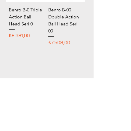
Benro B-0 Triple
Benro B-00
Action Ball
Double Action
Head Seri 0
Ball Head Seri
00
Fiyat
₺8.981,00
Fiyat
₺7.508,00
Mağaza Adresi
Seyrantepe Mah.
İbrahim Karaoğlanoğlu Cad.
İspar İş Merkezi.
No:105. Kat:2. D:426