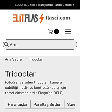
5000 TL üzeri siparişlerde kargo ücretsiz
Ara...
Ana Sayfa
Tripodlar
Tripodlar
Fotoğraf ve video tripodları, kamera
sabitliği, netlik ve kontrollü kadraj için
temel ekipmanlardır. Flaşçı’da DSLR,
aynasız kamera ve video çekimlerine uygun
tripod modellerini inceleyebilir; ürün,
Paraflaşlar
Paraflaş Setleri
Sürekli Işıklar
manzara, portre, içerik üretimi ve