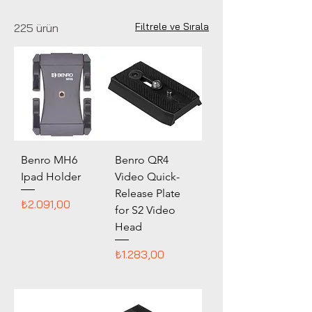
profesyonel çekimlerde daha dengeli,
güvenli ve kararlı görüntüler elde
Filtrele ve Sırala
225 ürün
edebilirsiniz.
Benro MH6
Benro QR4
Ipad Holder
Video Quick-
Release Plate
Fiyat
₺2.091,00
for S2 Video
Head
Fiyat
₺1.283,00