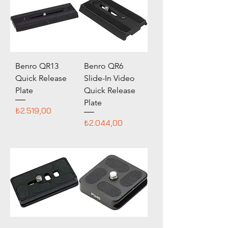
Benro QR13
Benro QR6
Quick Release
Slide-In Video
Plate
Quick Release
Plate
Fiyat
₺2.519,00
Fiyat
₺2.044,00