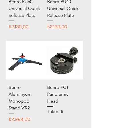
Benro PU60
Benro PU40
Universal Quick-
Universal Quick-
Release Plate
Release Plate
Fiyat
Fiyat
₺2.139,00
₺2.139,00
Benro
Benro PC1
Aluminyum
Panoramic
Monopod
Head
Stand VT-2
Tükendi
Fiyat
₺2.994,00