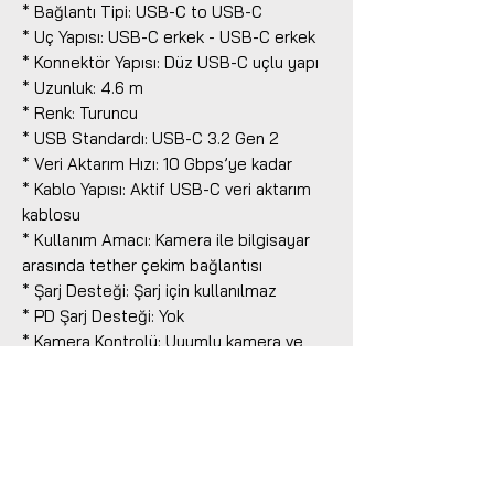
* Bağlantı Tipi: USB-C to USB-C
* Uç Yapısı: USB-C erkek - USB-C erkek
* Konnektör Yapısı: Düz USB-C uçlu yapı
* Uzunluk: 4.6 m
* Renk: Turuncu
* USB Standardı: USB-C 3.2 Gen 2
* Veri Aktarım Hızı: 10 Gbps’ye kadar
* Kablo Yapısı: Aktif USB-C veri aktarım
kablosu
* Kullanım Amacı: Kamera ile bilgisayar
arasında tether çekim bağlantısı
* Şarj Desteği: Şarj için kullanılmaz
* PD Şarj Desteği: Yok
* Kamera Kontrolü: Uyumlu kamera ve
yazılımlarda bilgisayar üzerinden kamera
kontrolünü destekler
* Geriye Dönük Uyumluluk: Eski USB-C
cihazlarla uyumlu şekilde kullanılabilir
* Uyum Notu: Kamera ve bilgisayar
tarafında USB-C bağlantı gerektirir