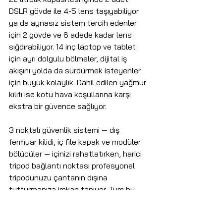
DSLR gövde ile 4-5 lens taşıyabiliyor 
ya da aynasız sistem tercih edenler 
için 2 gövde ve 6 adede kadar lens 
sığdırabiliyor. 14 inç laptop ve tablet 
için ayrı dolgulu bölmeler, dijital iş 
akışını yolda da sürdürmek isteyenler 
için büyük kolaylık. Dahil edilen yağmur 
kılıfı ise kötü hava koşullarına karşı 
ekstra bir güvence sağlıyor.
3 noktalı güvenlik sistemi — dış 
fermuar kilidi, iç file kapak ve modüler 
bölücüler — içinizi rahatlatırken, harici 
tripod bağlantı noktası profesyonel 
tripodunuzu çantanın dışına 
tutturmanıza imkan tanıyor. Tüm bu 
özelliklerle birlikte çantanın ağırlığı 
yaklaşık 3,9 kg, maksimum taşıma 