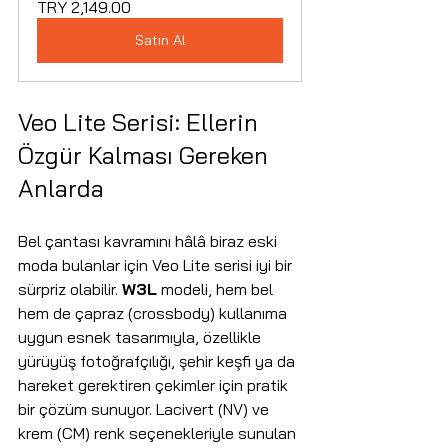
TRY 2,149.00
Satın Al
Veo Lite Serisi: Ellerin 
Özgür Kalması Gereken 
Anlarda
Bel çantası kavramını hâlâ biraz eski 
moda bulanlar için Veo Lite serisi iyi bir 
sürpriz olabilir. 
W3L
 modeli, hem bel 
hem de çapraz (crossbody) kullanıma 
uygun esnek tasarımıyla, özellikle 
yürüyüş fotoğrafçılığı, şehir keşfi ya da 
hareket gerektiren çekimler için pratik 
bir çözüm sunuyor. Lacivert (NV) ve 
krem (CM) renk seçenekleriyle sunulan 