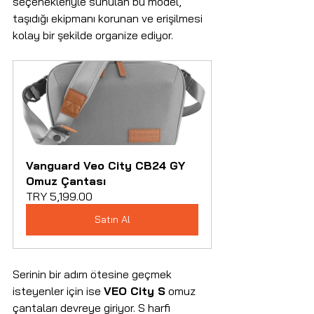
seçenekleriyle sunulan bu model, 
taşıdığı ekipmanı korunan ve erişilmesi 
kolay bir şekilde organize ediyor.
Vanguard Veo City CB24 GY 
Omuz Çantası
TRY 5,199.00
Satın Al
Serinin bir adım ötesine geçmek 
isteyenler için ise 
VEO City S
 omuz 
çantaları devreye giriyor. S harfi 