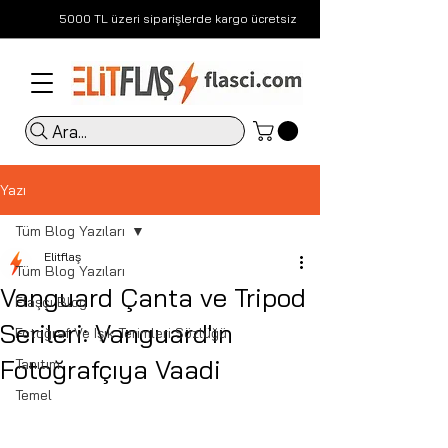
5000 TL üzeri siparişlerde kargo ücretsiz
Ara...
Yazı
Tüm Blog Yazıları
Elitflaş
Tüm Blog Yazıları
Vanguard Çanta ve Tripod
Flaşçı Blog
Serileri: Vanguard'ın
Fotoğraf Ve Işık Terimleri Sözlüğü
Fotoğrafçıya Vaadi
Tanıtım
Temel