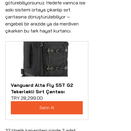
götürebiliyorsunuz. Hedefe varınca ise 
askı sistemi ortaya çıkarılıp sırt 
çantasına dönüştürülebiliyor — 
engebeli bir arazide ya da merdiven 
çıkarken bu fark hayat kurtarıcı.
Vanguard Alta Fly 55T G2 
Tekerlekli Sırt Çantası
TRY 28,299.00
Satın Al
22 litrelik kapasitesi içinde 2 adet 