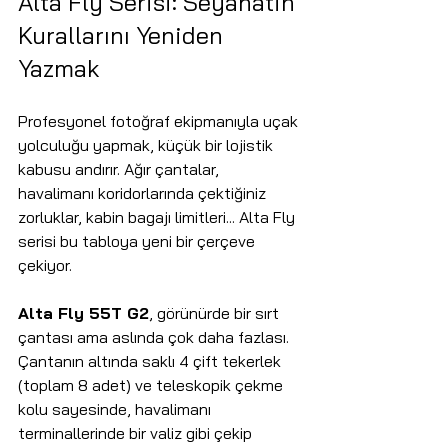
Alta Fly Serisi: Seyahatin 
Kurallarını Yeniden 
Yazmak
Profesyonel fotoğraf ekipmanıyla uçak 
yolculuğu yapmak, küçük bir lojistik 
kabusu andırır. Ağır çantalar, 
havalimanı koridorlarında çektiğiniz 
zorluklar, kabin bagajı limitleri... Alta Fly 
serisi bu tabloya yeni bir çerçeve 
çekiyor.
Alta Fly 55T G2
, görünürde bir sırt 
çantası ama aslında çok daha fazlası. 
Çantanın altında saklı 4 çift tekerlek 
(toplam 8 adet) ve teleskopik çekme 
kolu sayesinde, havalimanı 
terminallerinde bir valiz gibi çekip 