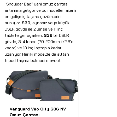
"Shoulder Bag" yani omuz çantası 
anlamına geliyor ve bu modeller, ailenin 
en gelişmiş taşıma çözümlerini 
sunuyor. 
S30
, aynasız veya küçük 
DSLR gövde ile 2 lense ve 11 inç 
tablete yer açarken; 
S36
 bir DSLR 
gövde, 3-4 lense (70-200mm f/2.8'e 
kadar) ve 13 inç laptop'a kadar 
uzanıyor. Her iki modelde de alttan 
tripod taşıma bölmesi mevcut.
Vanguard Veo City S36 NV 
Omuz Çantası