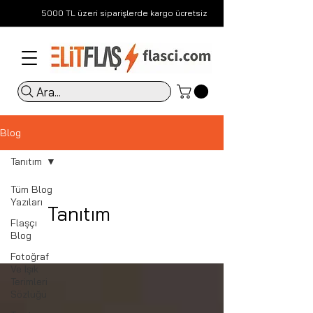
5000 TL üzeri siparişlerde kargo ücretsiz
Ara...
Blog
Tanıtım
Tüm Blog
Yazıları
Tanıtım
Flaşçı
Blog
Fotoğraf
Ve Işık
Terimleri
Sözlüğü