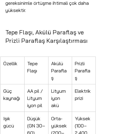
gereksinimle örtüşme ihtimali çok daha 
yüksektir.
Tepe Flaşı, Akülü Paraflaş ve 
Prizli Paraflaş Karşılaştırması
Özellik
Tepe 
Akülü 
Prizli 
Flaşı
Parafla
Parafla
ş
ş
Güç 
AA pil / 
Lityum 
Elektrik 
kaynağı
Lityum 
iyon 
prizi
iyon pil
akü
Işık 
Düşük 
Orta-
Yüksek 
gücü
(GN 30–
yüksek 
(100–
60)
(200–
2.400 