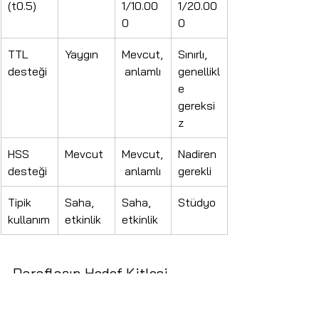
(t0.5)
1/10.00
1/20.00
0
0
TTL 
Yaygın
Mevcut,
Sınırlı, 
desteği
 anlamlı
genellikl
e 
gereksi
z
HSS 
Mevcut
Mevcut,
Nadiren 
desteği
 anlamlı
gerekli
Tipik 
Saha, 
Saha, 
Stüdyo
kullanım
etkinlik
etkinlik
Paraflaşın Hedef Kitlesi
Prizli paraflaşlar, sabit stüdyo 