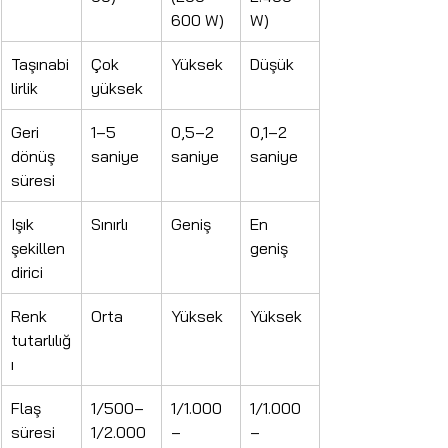
600 W)
W)
Taşınabi
Çok 
Yüksek
Düşük
lirlik
yüksek
Geri 
1–5 
0,5–2 
0,1–2 
dönüş 
saniye
saniye
saniye
süresi
Işık 
Sınırlı
Geniş
En 
şekillen
geniş
dirici
Renk 
Orta
Yüksek
Yüksek
tutarlılığ
ı
Flaş 
1/500–
1/1.000
1/1.000
süresi 
1/2.000
–
–