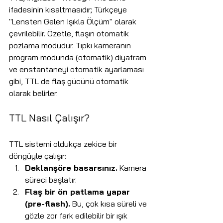
ifadesinin kısaltmasıdır; Türkçeye 
"Lensten Gelen Işıkla Ölçüm" olarak 
çevrilebilir. Özetle, flaşın otomatik 
pozlama modudur. Tıpkı kameranın 
program modunda (otomatik) diyafram 
ve enstantaneyi otomatik ayarlaması 
gibi, TTL de flaş gücünü otomatik 
olarak belirler.
TTL Nasıl Çalışır? 
TTL sistemi oldukça zekice bir 
döngüyle çalışır:
Deklanşöre basarsınız.
 Kamera 
süreci başlatır.
Flaş bir ön patlama yapar 
(pre-flash).
 Bu, çok kısa süreli ve 
gözle zor fark edilebilir bir ışık 