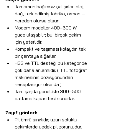
Tamamen bağımsız çalışırlar: plaj, 
dağ, terk edilmiş fabrika, orman — 
nereden olursa olsun.
Modern modeller 400–600 W 
güce ulaşabilir; bu, birçok çekim 
için yeterlidir.
Kompakt ve taşıması kolaydır; tek 
bir çantaya sığarlar.
HSS ve TTL desteği bu kategoride 
çok daha anlamlıdır. ( TTL fotoğraf 
makinesinin pozisyonundan 
hesaplanıyor olsa da )
Tam şarjda genellikle 300–500 
patlama kapasitesi sunarlar.
Zayıf yönleri:
Pil ömrü sınırlıdır; uzun soluklu 
çekimlerde yedek pil zorunludur.