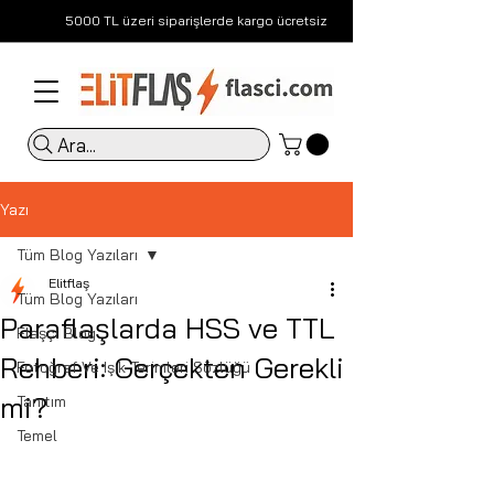
5000 TL üzeri siparişlerde kargo ücretsiz
Ara...
Yazı
Tüm Blog Yazıları
Elitflaş
Tüm Blog Yazıları
Paraflaşlarda HSS ve TTL
Flaşçı Blog
Rehberi: Gerçekten Gerekli
Fotoğraf Ve Işık Terimleri Sözlüğü
mi?
Tanıtım
Temel