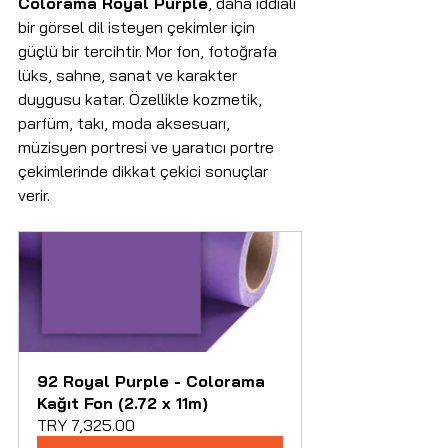
Colorama Royal Purple
, daha iddialı 
bir görsel dil isteyen çekimler için 
güçlü bir tercihtir. Mor fon, fotoğrafa 
lüks, sahne, sanat ve karakter 
duygusu katar. Özellikle kozmetik, 
parfüm, takı, moda aksesuarı, 
müzisyen portresi ve yaratıcı portre 
çekimlerinde dikkat çekici sonuçlar 
verir.
92 Royal Purple - Colorama 
Kağıt Fon (2.72 x 11m)
TRY 7,325.00