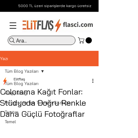
5000 TL üzeri siparişlerde kargo ücretsiz
Ara...
Yazı
Tüm Blog Yazıları
Elitflaş
Tüm Blog Yazıları
Colorama Kağıt Fonlar:
Flaşçı Blog
Stüdyoda Doğru Renkle
Fotoğraf Ve Işık Terimleri Sözlüğü
Daha Güçlü Fotoğraflar
Tanıtım
Temel