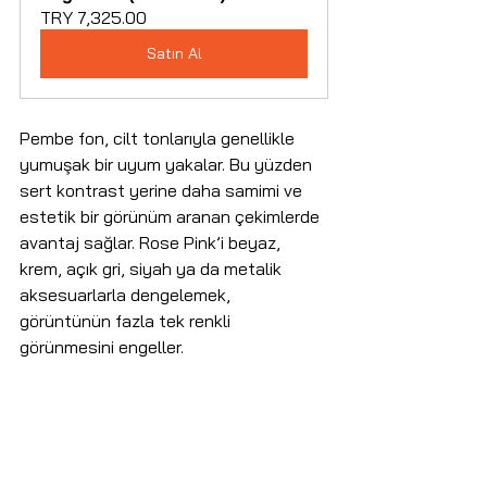
TRY 7,325.00
Satın Al
Pembe fon, cilt tonlarıyla genellikle 
yumuşak bir uyum yakalar. Bu yüzden 
sert kontrast yerine daha samimi ve 
estetik bir görünüm aranan çekimlerde 
avantaj sağlar. Rose Pink’i beyaz, 
krem, açık gri, siyah ya da metalik 
aksesuarlarla dengelemek, 
görüntünün fazla tek renkli 
görünmesini engeller.
Bu renk özellikle ürün lansmanlarında 
ve kişisel marka çekimlerinde etkili 
olabilir. Fazla sert görünmeden dikkat 
çekmek isteyen işler için kullanışlıdır.