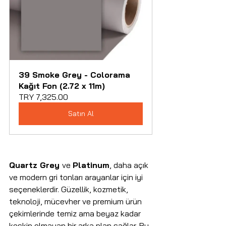
39 Smoke Grey - Colorama 
Kağıt Fon (2.72 x 11m)
TRY 7,325.00
Satın Al
Quartz Grey 
ve 
Platinum
, daha açık 
ve modern gri tonları arayanlar için iyi 
seçeneklerdir. Güzellik, kozmetik, 
teknoloji, mücevher ve premium ürün 
çekimlerinde temiz ama beyaz kadar 
keskin olmayan bir arka plan sağlar. Bu 