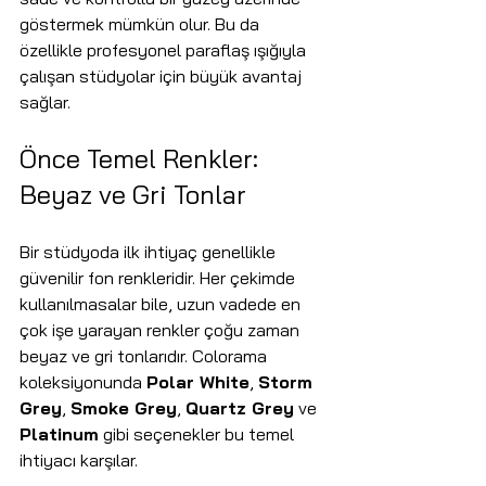
göstermek mümkün olur. Bu da 
özellikle profesyonel paraflaş ışığıyla 
çalışan stüdyolar için büyük avantaj 
sağlar.
Önce Temel Renkler: 
Beyaz ve Gri Tonlar
Bir stüdyoda ilk ihtiyaç genellikle 
güvenilir fon renkleridir. Her çekimde 
kullanılmasalar bile, uzun vadede en 
çok işe yarayan renkler çoğu zaman 
beyaz ve gri tonlarıdır. Colorama 
koleksiyonunda 
Polar White
, 
Storm 
Grey
, 
Smoke Grey
, 
Quartz Grey
 ve 
Platinum
 gibi seçenekler bu temel 
ihtiyacı karşılar.