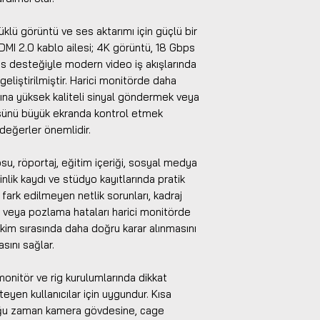
klü görüntü ve ses aktarımı için güçlü bir
DMI 2.0 kablo ailesi; 4K görüntü, 18 Gbps
s desteğiyle modern video iş akışlarında
n geliştirilmiştir. Harici monitörde daha
zına yüksek kaliteli sinyal göndermek veya
sünü büyük ekranda kontrol etmek
k değerler önemlidir.
su, röportaj, eğitim içeriği, sosyal medya
kinlik kaydı ve stüdyo kayıtlarında pratik
fark edilmeyen netlik sorunları, kadraj
 veya pozlama hataları harici monitörde
çekim sırasında daha doğru karar alınmasını
sını sağlar.
monitör ve rig kurulumlarında dikkat
yen kullanıcılar için uygundur. Kısa
oğu zaman kamera gövdesine, cage