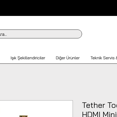
ra...
Işık Şekillendiriciler
Diğer Ürünler
Teknik Servis &
Tether To
HDMI Mini