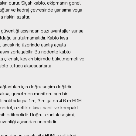
kın durur. Siyah kablo, ekipmanın genel
ğlar ve kadraj çevresinde yansıma veya
 riskini azaltır.
 güvenliği açısından bazı avantajlar sunsa
olduğu unutulmamalıdır. Kablo kısa
ancak rig üzerinde yanlış açıyla
tasını zorlayabilir. Bu nedenle kablo,
la çıkmalı, keskin biçimde bükülmemeli ve
lo tutucu aksesuarlarla
lantıları için doğru seçim değildir.
aksa, yönetmen monitörü ayrı bir
klı noktadaysa 1 m, 3 m ya da 4.6 m HDMI
model, özellikle kısa, sabit ve kompakt
ih edilmelidir. Doğru uzunluk seçimi,
venliği açısından önemlidir.
ses dönüş kanalı gibi HDMI özellikleri,