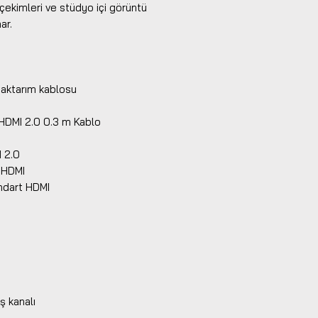
 çekimleri ve stüdyo içi görüntü
ar.
 aktarım kablosu
 HDMI 2.0 0.3 m Kablo
I 2.0
i HDMI
andart HDMI
m
ş kanalı