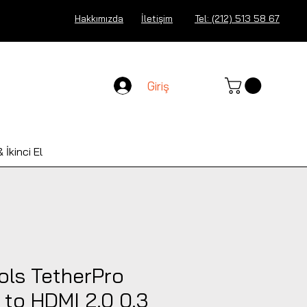
Hakkımızda
İletişim
Tel: (212) 513 58 67
Giriş
 İkinci El
ols TetherPro
 to HDMI 2.0 0.3