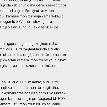
nıldığında kablonun daha geniş ses-görüntü
ilmesini sağlar. Fotoğraf ve video
bloyu kamera-monitör veya kamera-kayıt
ncak uyumlu A/V alıcı, televizyon ve
ltyapısının sunduğu ek özellikler de
e pin yapısı bağlantı yüzeyinde daha
cı olur. HDMI bağlantılarında sinyalin
nun standardına değil, konnektör temasının
lıp çıkarılan kamera, monitör ve kayıt cihazı
n güven vermesi uzun vadeli kullanım
i to HDMI 2.0 0.3 m Kablo; Mini HDMI
irişli kamera üstü monitör, kayıt cihazı
ekipmanı arasında kısa, temiz ve yüksek
yen kullanıcılar için profesyonel bir HDMI
kamera üstü monitör kurulumları, canlı