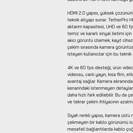
HDMI 2.0 yapısı, yüksek çözünürlü
teknik altyapı sunar. TetherPro H
aktarım kapasitesi, UHD ve 60 fp
temiz ve kararlı sinyal iletimi içi
akıcı görüntü izlemek, kayıt ciha
çekim sırasında kamera görüntü
isteyen kullanıcılar için bu tekni
4K ve 60 fps desteği, ürün video
videosu, canlı yayın, kısa film, et
avantaj sağlar. Kamera ekranında 
kenarındaki istenmeyen detaylar
daha hızlı fark edilebilir. Bu da 
ve tekrar çekim ihtiyacının azalma
Siyah renkli yapısı, kamera üstü 
çekmeyen bir kablo görünümü iste
mesafeli bağlantılarda kablo ç