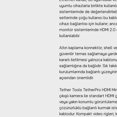
uyumlu cihazlarla birlikte kulla
sistemlerinde de değerlendirileb
setlerinde çoğu kullanıcı bu ka
cihazı bağlantısı için kullanır; a
monitör sistemlerinde HDMI 2.0 a
kullanılabilir.
Altın kaplama konnektör, shell v
güvenilir temas sağlamaya yardım
kararlı iletilmesi yalnızca kablo
sağlamlığına da bağlıdır. Sık takı
kurulumlarında bağlantı yüzeyini
açısından önemlidir.
Tether Tools TetherPro HDMI Min
çıkışlı kamera ile standart HDMI g
veya yakın konumlu görüntüleme 
çözünürlüklü bağlantı kurmak iste
kablodur. Kompakt video rigleri, 