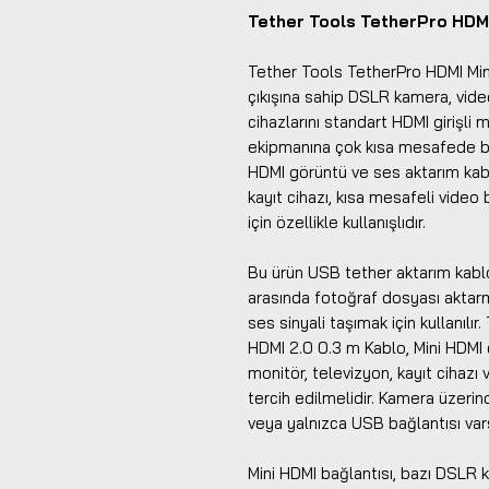
Tether Tools TetherPro HDMI
Tether Tools TetherPro HDMI Min
çıkışına sahip DSLR kamera, vide
cihazlarını standart HDMI girişli
ekipmanına çok kısa mesafede ba
HDMI görüntü ve ses aktarım kabl
kayıt cihazı, kısa mesafeli vide
için özellikle kullanışlıdır.
Bu ürün USB tether aktarım kablo
arasında fotoğraf dosyası aktarm
ses sinyali taşımak için kullanılı
HDMI 2.0 0.3 m Kablo, Mini HDMI çı
monitör, televizyon, kayıt cihazı 
tercih edilmelidir. Kamera üzeri
veya yalnızca USB bağlantısı var
Mini HDMI bağlantısı, bazı DSLR 