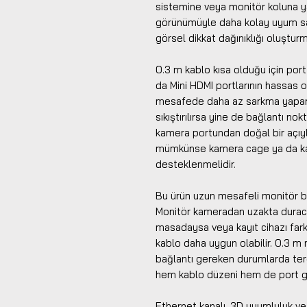
sistemine veya monitör koluna ya
görünümüyle daha kolay uyum sa
görsel dikkat dağınıklığı oluşturma
0.3 m kablo kısa olduğu için port
da Mini HDMI portlarının hassas 
mesafede daha az sarkma yapar, 
sıkıştırılırsa yine de bağlantı nok
kamera portundan doğal bir açıy
mümkünse kamera cage ya da kab
desteklenmelidir.
Bu ürün uzun mesafeli monitör bağ
Monitör kameradan uzakta durac
masadaysa veya kayıt cihazı far
kablo daha uygun olabilir. 0.3 m 
bağlantı gereken durumlarda terc
hem kablo düzeni hem de port gü
Ethernet kanalı, 3D uyumluluk ve 