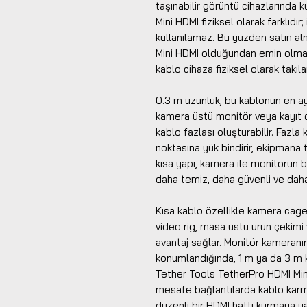
taşınabilir görüntü cihazlarında ku
Mini HDMI fiziksel olarak farklıdır
kullanılamaz. Bu yüzden satın al
Mini HDMI olduğundan emin olmak 
kablo cihaza fiziksel olarak takıl
0.3 m uzunluk, bu kablonun en ayı
kamera üstü monitör veya kayıt c
kablo fazlası oluşturabilir. Fazla
noktasına yük bindirir, ekipmana t
kısa yapı, kamera ile monitörün b
daha temiz, daha güvenli ve daha 
Kısa kablo özellikle kamera cage, 
video rig, masa üstü ürün çekimi
avantaj sağlar. Monitör kameran
konumlandığında, 1 m ya da 3 m 
Tether Tools TetherPro HDMI Min
mesafe bağlantılarda kablo karma
düzenli bir HDMI hattı kurmaya ya