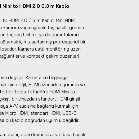
 Mini to HDMI 2.0 0.3 m Kablo
i to HDMI 2.0 0.3 m Kablo, Mini HDMI
o kamera veya uyumlu taşınabilir görüntü
 monitör, kayıt cihazı ya da görüntüleme
ğlamak için tasarlanmış profesyonel bir
osudur. Kamera üstü monitör, rig üzeri
o bağlantısı ve kompakt çekim düzenleri
su değildir. Kamera ile bilgisayar
ak için değil, HDMI üzerinden görüntü ve
r. Tether Tools TetherPro HDMI Mini to
kışlı bir cihazdan standart HDMI girişli
veya A/V alıcısına bağlantı kurmak için
nde Micro HDMI, standart HDMI, USB-C
sa bu kablo doğrudan uyumlu değildir.
kameralar, video kameralar ve daha büyük