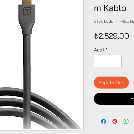
m Kablo
Stok kodu: TT-H2C1.
F
₺2.529,00
Adet
*
Sepete Ekle
H