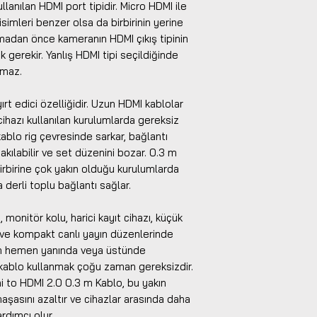
llanılan HDMI port tipidir. Micro HDMI ile
; isimleri benzer olsa da birbirinin yerine
madan önce kameranın HDMI çıkış tipinin
gerekir. Yanlış HDMI tipi seçildiğinde
amaz.
rt edici özelliğidir. Uzun HDMI kablolar
ihazı kullanılan kurulumlarda gereksiz
 kablo rig çevresinde sarkar, bağlantı
akılabilir ve set düzenini bozar. 0.3 m
irbirine çok yakın olduğu kurulumlarda
derli toplu bağlantı sağlar.
monitör kolu, harici kayıt cihazı, küçük
 ve kompakt canlı yayın düzenlerinde
ın hemen yanında veya üstünde
kablo kullanmak çoğu zaman gereksizdir.
i to HDMI 2.0 0.3 m Kablo, bu yakın
şasını azaltır ve cihazlar arasında daha
rdımcı olur.