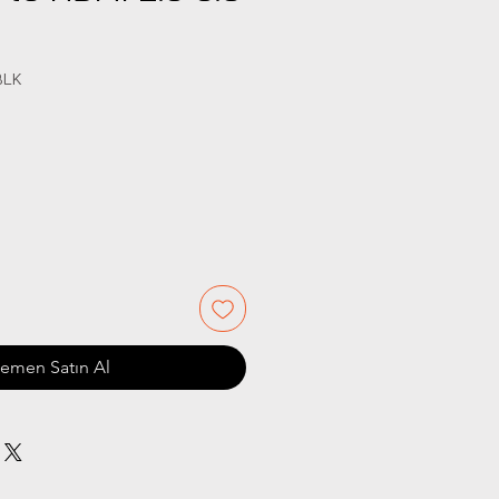
BLK
iyat
emen Satın Al