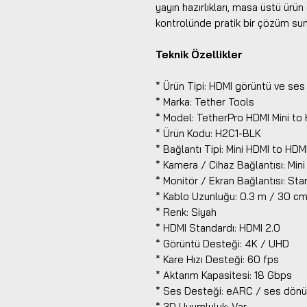
yayın hazırlıkları, masa üstü ürün
kontrolünde pratik bir çözüm sun
Teknik Özellikler
* Ürün Tipi: HDMI görüntü ve ses
* Marka: Tether Tools
* Model: TetherPro HDMI Mini to
* Ürün Kodu: H2C1-BLK
* Bağlantı Tipi: Mini HDMI to HDM
* Kamera / Cihaz Bağlantısı: Min
* Monitör / Ekran Bağlantısı: St
* Kablo Uzunluğu: 0.3 m / 30 c
* Renk: Siyah
* HDMI Standardı: HDMI 2.0
* Görüntü Desteği: 4K / UHD
* Kare Hızı Desteği: 60 fps
* Aktarım Kapasitesi: 18 Gbps
* Ses Desteği: eARC / ses dönü
* 3D Uyumluluk: Var