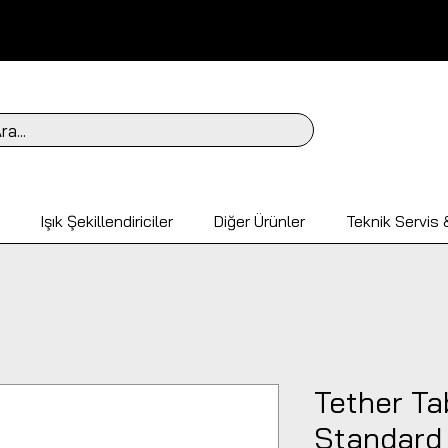
ra...
Işık Şekillendiriciler
Diğer Ürünler
Teknik Servis &
Tether Ta
Standard