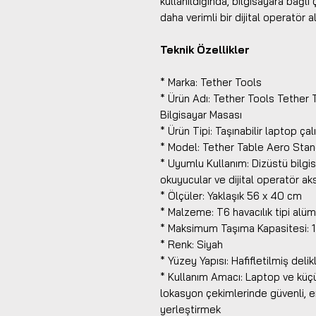
kullanıldığında, bilgisayara bağl
daha verimli bir dijital operatör a
Teknik Özellikler
* Marka: Tether Tools
* Ürün Adı: Tether Tools Tether 
Bilgisayar Masası
* Ürün Tipi: Taşınabilir laptop 
* Model: Tether Table Aero Sta
* Uyumlu Kullanım: Dizüstü bilgisay
okuyucular ve dijital operatör ak
* Ölçüler: Yaklaşık 56 x 40 cm
* Malzeme: T6 havacılık tipi alü
* Maksimum Taşıma Kapasitesi: 1
* Renk: Siyah
* Yüzey Yapısı: Hafifletilmiş deli
* Kullanım Amacı: Laptop ve küç
lokasyon çekimlerinde güvenli, er
yerleştirmek