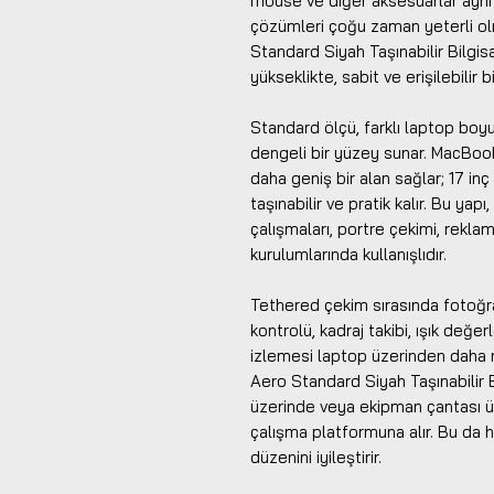
mouse ve diğer aksesuarlar aynı 
çözümleri çoğu zaman yeterli ol
Standard Siyah Taşınabilir Bilgi
yükseklikte, sabit ve erişilebilir
Standard ölçü, farklı laptop boyut
dengeli bir yüzey sunar. MacBook
daha geniş bir alan sağlar; 17 in
taşınabilir ve pratik kalır. Bu yap
çalışmaları, portre çekimi, rekla
kurulumlarında kullanışlıdır.
Tethered çekim sırasında fotoğraf
kontrolü, kadraj takibi, ışık değe
izlemesi laptop üzerinden daha r
Aero Standard Siyah Taşınabilir B
üzerinde veya ekipman çantası ü
çalışma platformuna alır. Bu da
düzenini iyileştirir.