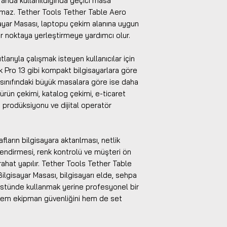
anda kullanıldığında geçici masa
maz. Tether Tools Tether Table Aero
sayar Masası, laptopu çekim alanına uygun
 bir noktaya yerleştirmeye yardımcı olur.
larıyla çalışmak isteyen kullanıcılar için
 Pro 13 gibi kompakt bilgisayarlara göre
ç sınıfındaki büyük masalara göre ise daha
ı, ürün çekimi, katalog çekimi, e-ticaret
m prodüksiyonu ve dijital operatör
ların bilgisayara aktarılması, netlik
rlendirmesi, renk kontrolü ve müşteri ön
ahat yapılır. Tether Tools Tether Table
ilgisayar Masası, bilgisayarı elde, sehpa
stünde kullanmak yerine profesyonel bir
 hem ekipman güvenliğini hem de set