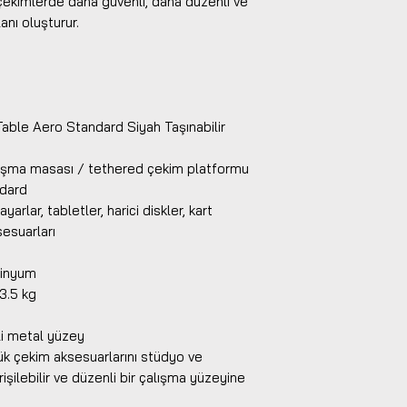
ı çekimlerde daha güvenli, daha düzenli ve
lanı oluşturur.
Table Aero Standard Siyah Taşınabilir
çalışma masası / tethered çekim platformu
ndard
arlar, tabletler, harici diskler, kart
sesuarları
minyum
3.5 kg
kli metal yüzey
ük çekim aksesuarlarını stüdyo ve
işilebilir ve düzenli bir çalışma yüzeyine