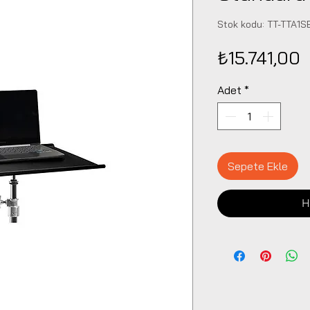
Stok kodu: TT-TTA1
F
₺15.741,00
Adet
*
Sepete Ekle
H