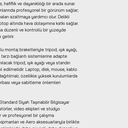
hafiflik ve dayanıklılığı bir arada sunar.
mlarında profesyonel bir görünüm sağlar;
aları azaltmaya yardımcı olur. Delikli
aptop altında hava dolaşımına katkı sağlar.
a düzenli ve kontrollü bir yüzeyde
 getirir.
 montaj braketleriyle tripod, ışık ayağı,
tarzı bağlantı sistemlerine adapte
nılacak tripod, ışık ayağı veya standın
l edilmelidir. Laptop, disk, mouse, kablo
dağıtılmalı; özellikle yüksek kurulumlarda
torbası veya sabitleme önlemleri
tandard Siyah Taşınabilir Bilgisayar
ratörler, video ekipleri ve stüdyo
lir ve profesyonel bir çalışma
ipmanları ve Aero aksesuarlarıyla birlikte