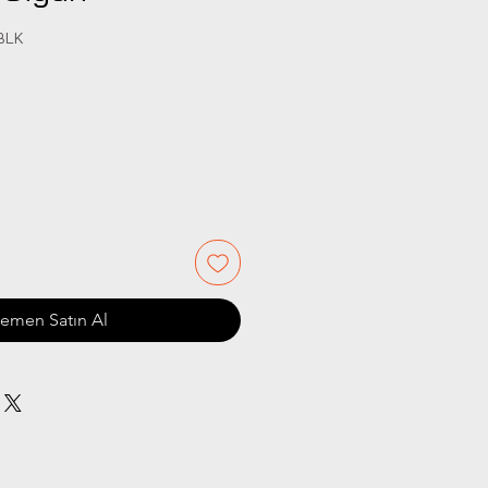
SBLK
iyat
emen Satın Al