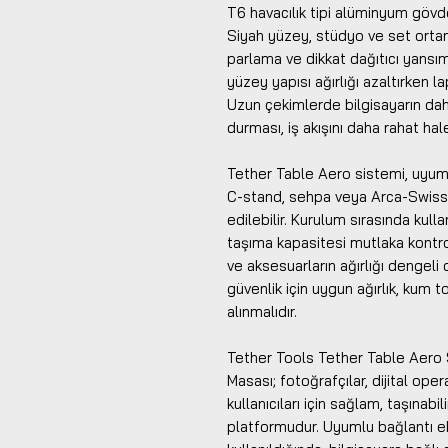
T6 havacılık tipi alüminyum gövde, 
Siyah yüzey, stüdyo ve set orta
parlama ve dikkat dağıtıcı yansım
yüzey yapısı ağırlığı azaltırken l
Uzun çekimlerde bilgisayarın dah
durması, iş akışını daha rahat hale
Tether Table Aero sistemi, uyumlu
C-stand, sehpa veya Arca-Swiss 
edilebilir. Kurulum sırasında kulla
taşıma kapasitesi mutlaka kontro
ve aksesuarların ağırlığı dengeli 
güvenlik için uygun ağırlık, kum 
alınmalıdır.
Tether Tools Tether Table Aero S
Masası; fotoğrafçılar, dijital ope
kullanıcıları için sağlam, taşınabi
platformudur. Uyumlu bağlantı ek