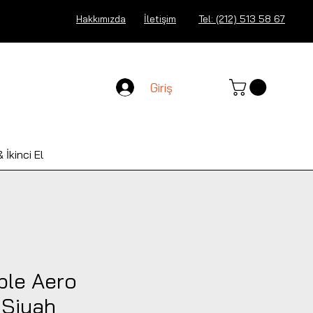
Hakkımızda
İletişim
Tel: (212) 513 58 67
Giriş
 İkinci El
ble Aero
 Siyah