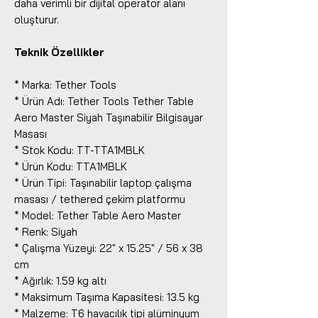
daha verimli bir dijital operatör alanı
oluşturur.
Teknik Özellikler
* Marka: Tether Tools
* Ürün Adı: Tether Tools Tether Table
Aero Master Siyah Taşınabilir Bilgisayar
Masası
* Stok Kodu: TT-TTA1MBLK
* Ürün Kodu: TTA1MBLK
* Ürün Tipi: Taşınabilir laptop çalışma
masası / tethered çekim platformu
* Model: Tether Table Aero Master
* Renk: Siyah
* Çalışma Yüzeyi: 22" x 15.25" / 56 x 38
cm
* Ağırlık: 1.59 kg altı
* Maksimum Taşıma Kapasitesi: 13.5 kg
* Malzeme: T6 havacılık tipi alüminyum