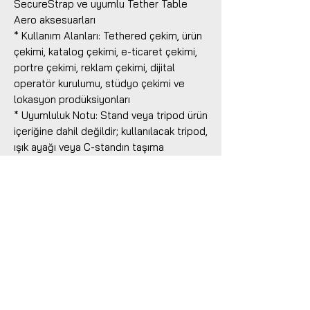
SecureStrap ve uyumlu Tether Table
Aero aksesuarları
* Kullanım Alanları: Tethered çekim, ürün
çekimi, katalog çekimi, e-ticaret çekimi,
portre çekimi, reklam çekimi, dijital
operatör kurulumu, stüdyo çekimi ve
lokasyon prodüksiyonları
* Uyumluluk Notu: Stand veya tripod ürün
içeriğine dahil değildir; kullanılacak tripod,
ışık ayağı veya C-standın taşıma
kapasitesi kurulum öncesi kontrol
edilmelidir
Benzer Ürünler