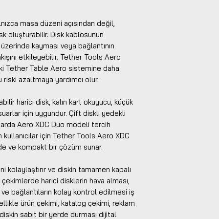
alnızca masa düzeni açısından değil,
sk oluşturabilir. Disk kablosunun
a üzerinde kayması veya bağlantının
ışını etkileyebilir. Tether Tools Aero
ski Tether Table Aero sistemine daha
u riski azaltmaya yardımcı olur.
bilir harici disk, kalın kart okuyucu, küçük
rlar için uygundur. Çift diskli yedekli
larda Aero XDC Duo modeli tercih
an kullanıcılar için Tether Tools Aero XDC
de ve kompakt bir çözüm sunar.
ni kolaylaştırır ve diskin tamamen kapalı
 çekimlerde harici disklerin hava alması,
ı ve bağlantıların kolay kontrol edilmesi iş
ellikle ürün çekimi, katalog çekimi, reklam
iskin sabit bir yerde durması dijital