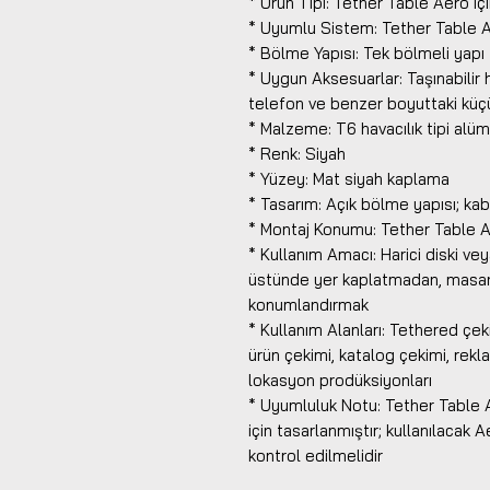
* Ürün Tipi: Tether Table Aero iç
* Uyumlu Sistem: Tether Table 
* Bölme Yapısı: Tek bölmeli yapı
* Uygun Aksesuarlar: Taşınabilir ha
telefon ve benzer boyuttaki küç
* Malzeme: T6 havacılık tipi alü
* Renk: Siyah
* Yüzey: Mat siyah kaplama
* Tasarım: Açık bölme yapısı; kab
* Montaj Konumu: Tether Table Ae
* Kullanım Amacı: Harici diski ve
üstünde yer kaplatmadan, masanın 
konumlandırmak
* Kullanım Alanları: Tethered çek
ürün çekimi, katalog çekimi, rekl
lokasyon prodüksiyonları
* Uyumluluk Notu: Tether Table 
için tasarlanmıştır; kullanılaca
kontrol edilmelidir