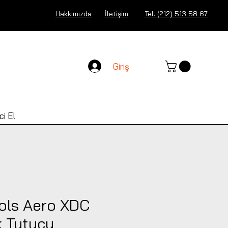
Hakkımızda
İletişim
Tel: (212) 513 58 67
Giriş
ci El
ols Aero XDC
k Tutucu