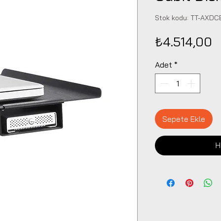
Stok kodu: TT-AXD
F
₺4.514,00
Adet
*
Sepete Ekle
H