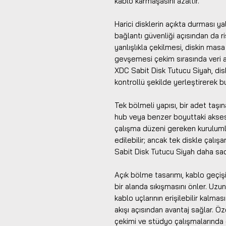
kablo karmaşasını azaltır.
Harici disklerin açıkta durması y
bağlantı güvenliği açısından da ri
yanlışlıkla çekilmesi, diskin mas
gevşemesi çekim sırasında veri ak
XDC Sabit Disk Tutucu Siyah, di
kontrollü şekilde yerleştirerek b
Tek bölmeli yapısı, bir adet taşına
hub veya benzer boyuttaki aksesua
çalışma düzeni gereken kurulum
edilebilir; ancak tek diskle çalış
Sabit Disk Tutucu Siyah daha sa
Açık bölme tasarımı, kablo geçişi
bir alanda sıkışmasını önler. Uzun
kablo uçlarının erişilebilir kalmas
akışı açısından avantaj sağlar. Öz
çekimi ve stüdyo çalışmalarında d