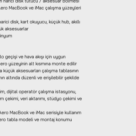
in harici disk tutucu / aksesuar bölmesi
Aero MacBook ve iMac çalışma yüzeyleri
rici disk, kart okuyucu, küçük hub, akıllı
ük aksesuarlar
minyum
lo geçişi ve hava akışı için uygun
ro yüzeyinin alt kısmına monte edilir
ya küçük aksesuarları çalışma tablasının
altında düzenli ve erişilebilir şekilde
im, dijital operatör çalışma istasyonu,
am çekimi, veri aktarımı, stüdyo çekimi ve
Aero MacBook ve iMac serisiyle kullanım
k Aero tabla modeli ve montaj konumu