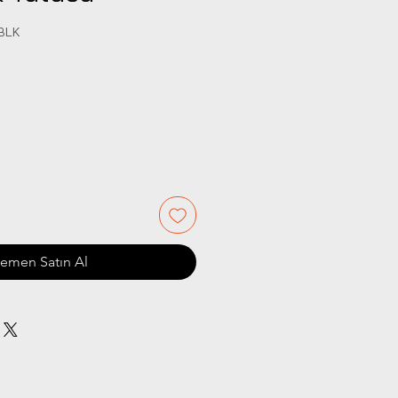
CBLK
iyat
emen Satın Al