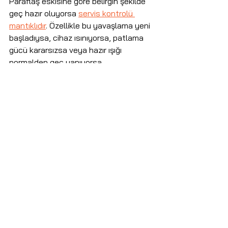
Paraflaş eskisine göre belirgin şekilde 
geç hazır oluyorsa 
servis kontrolü 
mantıklıdır
. Özellikle bu yavaşlama yeni 
başladıysa, cihaz ısınıyorsa, patlama 
gücü kararsızsa veya hazır ışığı 
normalden geç yanıyorsa 
ertelememek gerekir.
Serviste yalnızca “flaş patlıyor mu?” 
diye bakılmaz. Kondansatör grubu, şarj 
devresi, tetikleme / ateşleme devresi, 
fan, bağlantılar, güç kararlılığı ve genel 
çalışma davranışı birlikte kontrol edilir. 
Çünkü geç hazır olma tek bir parçadan 
kaynaklanmayabilir.
Elitflaş tarafında bu tür arızalarda 
cihazın çalışma temposu dinlenir. 
Kullanıcıdan “hangi güçte, ne kadar 