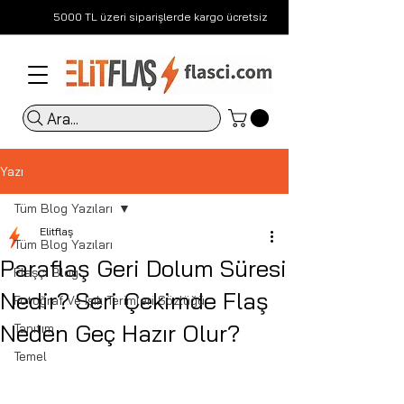
5000 TL üzeri siparişlerde kargo ücretsiz
Ara...
Yazı
Tüm Blog Yazıları
Elitflaş
Tüm Blog Yazıları
Paraflaş Geri Dolum Süresi
Flaşçı Blog
Nedir? Seri Çekimde Flaş
Fotoğraf Ve Işık Terimleri Sözlüğü
Neden Geç Hazır Olur?
Tanıtım
Temel