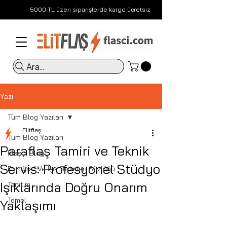
5000 TL üzeri siparişlerde kargo ücretsiz
Ara...
Yazı
Tüm Blog Yazıları
Elitflaş
Tüm Blog Yazıları
Paraflaş Tamiri ve Teknik
Flaşçı Blog
Servis: Profesyonel Stüdyo
Fotoğraf Ve Işık Terimleri Sözlüğü
Işıklarında Doğru Onarım
Tanıtım
Temel
Yaklaşımı