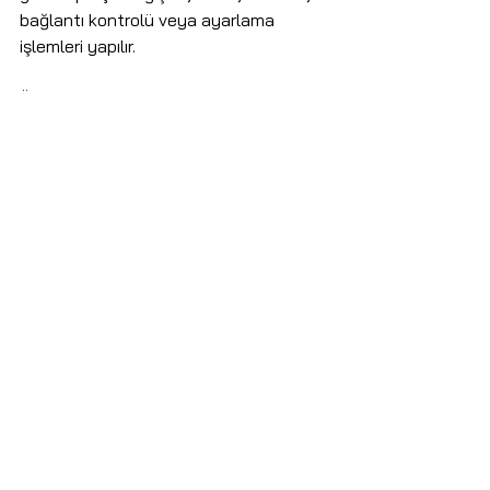
bağlantı kontrolü veya ayarlama 
işlemleri yapılır.
Üçüncü adım testtir. Profesyonel 
paraflaşta onarımın başarılı sayılması 
için cihazın yalnızca bir kez patlaması 
yeterli değildir. Geri dolum, tetikleme, 
kararlılık, ısı davranışı ve mümkünse ışık 
tutarlılığı kontrol edilmelidir.
Sonuç: İyi Tamir, Cihazı 
Sadece Çalıştırmak Değil 
Güvenilir Hale 
Getirmektir