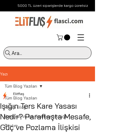
5000 TL üzeri siparişlerde kargo ücretsiz
Ara...
Yazı
Tüm Blog Yazıları
Elitflaş
Tüm Blog Yazıları
Işığın Ters Kare Yasası
Flaşçı Blog
Nedir? Paraflaşta Mesafe,
Fotoğraf Ve Işık Terimleri Sözlüğü
Güç ve Pozlama İlişkisi
Tanıtım