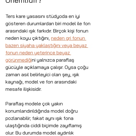
Önemlidir?
Ters kare yasasını stüdyoda en iyi 
gösteren durumlardan biri model ile fon 
arasındaki ışık farkıdır. Birçok kişi fonun 
neden koyu çıktığını, 
neden gri fonun 
bazen siyaha yaklaştığını veya beyaz 
fonun neden yeterince beyaz 
görünmediği
ni yalnızca paraflaş 
gücüyle açıklamaya çalışır. Oysa çoğu 
zaman asıl belirleyici olan şey, ışık 
kaynağı, model ve fon arasındaki 
mesafe ilişkisidir.
Paraflaş modele çok yakın 
konumlandırıldığında model doğru 
pozlanabilir; fakat aynı ışık fona 
ulaştığında ciddi biçimde zayıflamış 
olur. Bu durumda model aydınlık 