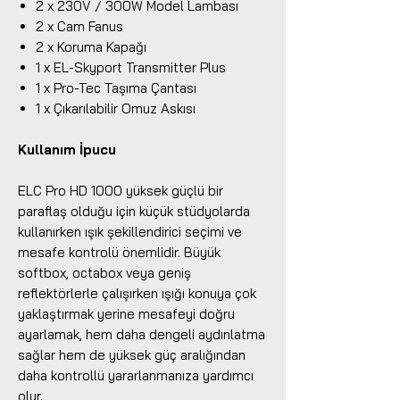
2 x 230V / 300W Model Lambası
2 x Cam Fanus
2 x Koruma Kapağı
1 x EL-Skyport Transmitter Plus
1 x Pro-Tec Taşıma Çantası
1 x Çıkarılabilir Omuz Askısı
Kullanım İpucu
ELC Pro HD 1000 yüksek güçlü bir
paraflaş olduğu için küçük stüdyolarda
kullanırken ışık şekillendirici seçimi ve
mesafe kontrolü önemlidir. Büyük
softbox, octabox veya geniş
reflektörlerle çalışırken ışığı konuya çok
yaklaştırmak yerine mesafeyi doğru
ayarlamak, hem daha dengeli aydınlatma
sağlar hem de yüksek güç aralığından
daha kontrollü yararlanmanıza yardımcı
olur.