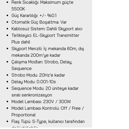
Renk Sıcaklığı: Maksimum güçte
5500K
Güç Kararlılığı: +/- %0.1
Otomatik Güç Boşaltma: Var
Kablosuz Sistem: Dahili Skyport alıcı
Tetikleyici: EL-Skyport Transmitter
Plus dahil
Skyport Menzili: İç mekanda 60m, dış
mekanda 200m’ye kadar
Çalışma Modları: Strobo, Delay,
Sequence
Strobo Modu: 20Hz’e kadar
Delay Modu: 0.001-10s
Sequence Modu: 20 üniteye kadar
sıralı senkronizasyon
Model Lambası: 230V / 300W
Model Lambası Kontrolü: Off / Free /
Proportional
Flaş Tüpü: S-Type, kullanıcı tarafından
değiştirilebilir