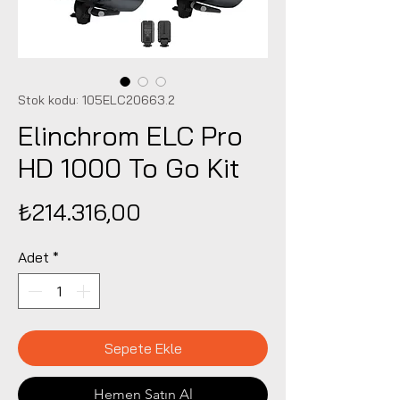
Stok kodu: 105ELC20663.2
Elinchrom ELC Pro
HD 1000 To Go Kit
Fiyat
₺214.316,00
Adet
*
Sepete Ekle
Hemen Satın Al