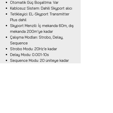
Otomatik Güç Boşaltma: Var
Kablosuz Sistem: Dahili Skyport alıcı
Tetikleyici: EL-Skyport Transmitter
Plus dahil
Skyport Menzili: İç mekanda 60m, dış
mekanda 200m’ye kadar
Çalışma Modları: Strobo, Delay,
Sequence
Strobo Modu: 20Hz’e kadar
Delay Modu: 0.001-10s
Sequence Modu: 20 üniteye kadar
sıralı senkronizasyon
Model Lambası: 230V / 300W
Model Lambası Kontrolü: Off / Free /
Proportional
Flaş Tüpü: S-Type, kullanıcı tarafından
değiştirilebilir
Flaş Tüpü Uyumu: EL-24084
Soğutma: Elektronik, akıllı, ısı kontrollü
fan