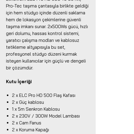
Pro-Tec taşıma çantasıyla birlikte geldiği
için hem stüdyo içinde düzenli saklama
hem de lokasyon çekimlerine güvenli
taşıma imkanı sunar. 2x500Ws gücü, hızlı
geri dolumu, hassas kontrol sistemi,
yaratıcı çalışma modları ve kablosuz
tetikleme altyapısıyla bu set,
profesyonel stüdyo düzeni kurmak
isteyen kullanıcılar için güçlü ve dengeli
bir çözümdür.
Kutu İçeriği
2 x ELC Pro HD 500 Flaş Kafası
2 x Güç kablosu
1 x 5m Senkron Kablosu
2 x 230V / 300W Model Lambası
2 x Cam Fanus
2 x Koruma Kapağı