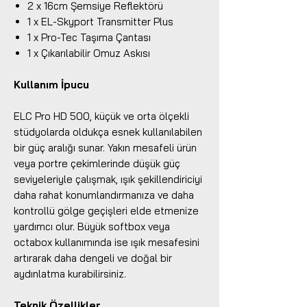
2 x 16cm Şemsiye Reflektörü
1 x EL-Skyport Transmitter Plus
1 x Pro-Tec Taşıma Çantası
1 x Çıkarılabilir Omuz Askısı
Kullanım İpucu
ELC Pro HD 500, küçük ve orta ölçekli
stüdyolarda oldukça esnek kullanılabilen
bir güç aralığı sunar. Yakın mesafeli ürün
veya portre çekimlerinde düşük güç
seviyeleriyle çalışmak, ışık şekillendiriciyi
daha rahat konumlandırmanıza ve daha
kontrollü gölge geçişleri elde etmenize
yardımcı olur. Büyük softbox veya
octabox kullanımında ise ışık mesafesini
artırarak daha dengeli ve doğal bir
aydınlatma kurabilirsiniz.
Teknik Özellikler