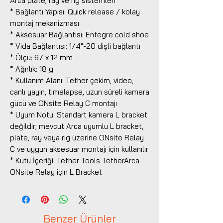
Arca plate, ray ve rig sistemleri
* Bağlantı Yapısı: Quick release / kolay
montaj mekanizması
* Aksesuar Bağlantısı: Entegre cold shoe
* Vida Bağlantısı: 1/4"-20 dişli bağlantı
* Ölçü: 67 x 12 mm
* Ağırlık: 18 g
* Kullanım Alanı: Tether çekim, video,
canlı yayın, timelapse, uzun süreli kamera
gücü ve ONsite Relay C montajı
* Uyum Notu: Standart kamera L bracket
değildir; mevcut Arca uyumlu L bracket,
plate, ray veya rig üzerine ONsite Relay
C ve uygun aksesuar montajı için kullanılır
* Kutu İçeriği: Tether Tools TetherArca
ONsite Relay için L Bracket
Benzer Ürünler