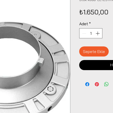
F
₺1.650,00
Adet
*
Sepete Ekle
H