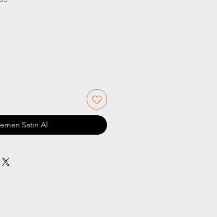
iyat
emen Satın Al