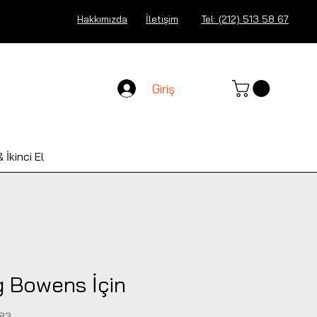
Hakkımızda
İletişim
Tel: (212) 513 58 67
Giriş
 İkinci El
 Bowens İçin
183