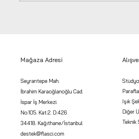
Mağaza Adresi
Alışve
Seyrantepe Mah.
Stüdyo
Parafla
İbrahim Karaoğlanoğlu Cad.
Işık Şek
İspar İş Merkezi.
Diğer Ü
No:105. Kat:2. D:426
Teknik S
34418. Kağıthane/İstanbul
destek@flasci.com