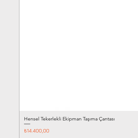
Hensel Tekerlekli Ekipman Taşıma Çantası
Fiyat
₺14.400,00