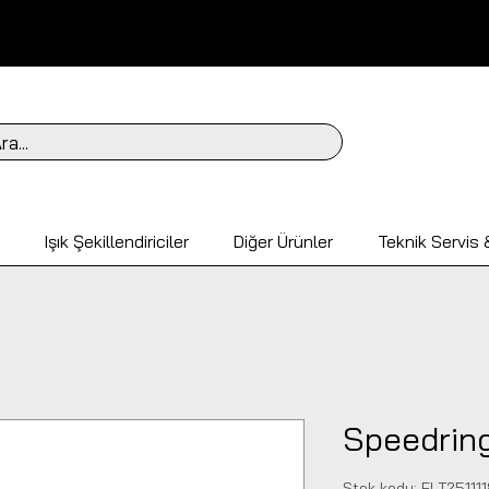
ra...
Işık Şekillendiriciler
Diğer Ürünler
Teknik Servis &
Speedring
Stok kodu: ELT25111