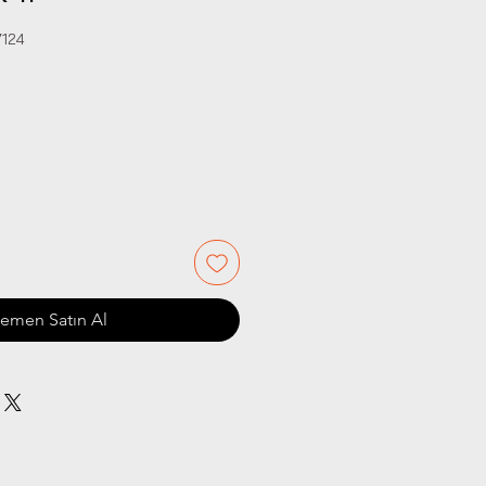
7124
iyat
emen Satın Al