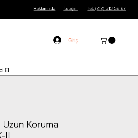
Hakkımızda
İletişim
Tel: (212) 513 58 67
Giriş
ci El
m Uzun Koruma
-II