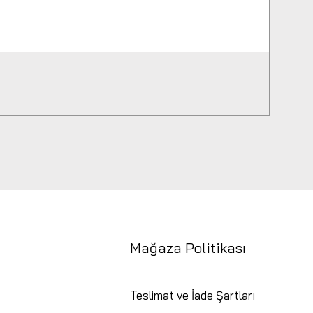
Hensel
Fiyat
₺9.94
Mağaza Politikası
Teslimat ve İade Şartları