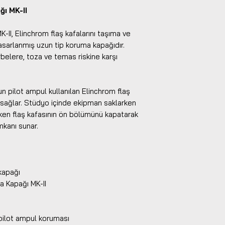
ı MK-II
II, Elinchrom flaş kafalarını taşıma ve
asarlanmış uzun tip koruma kapağıdır.
belere, toza ve temas riskine karşı
n pilot ampul kullanılan Elinchrom flaş
 sağlar. Stüdyo içinde ekipman saklarken
ken flaş kafasının ön bölümünü kapatarak
mkanı sunar.
kapağı
 Kapağı MK-II
pilot ampul koruması