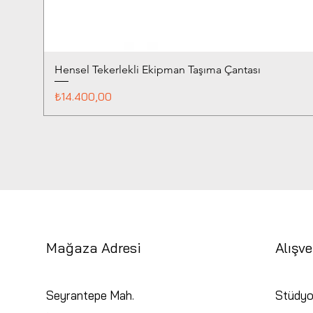
Hensel Tekerlekli Ekipman Taşıma Çantası
Fiyat
₺14.400,00
Mağaza Adresi
Alışve
Seyrantepe Mah.
Stüdyo