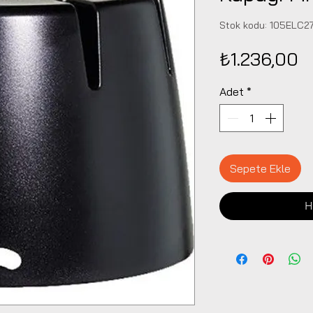
Stok kodu: 105ELC2
F
₺1.236,00
Adet
*
Sepete Ekle
H