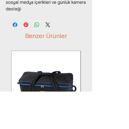
sosyal medya içerikleri ve günlük kamera
desteği
Benzer Ürünler
Hensel Tekerlekli Ekipman
Hensel Beauty Dish Ç