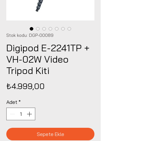
Stok kodu: DGP-00089
Digipod E-2241TP +
VH-02W Video
Tripod Kiti
Fiyat
₺4.999,00
Adet
*
Sepete Ekle