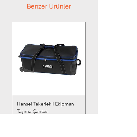
Benzer Ürünler
Hensel Tekerlekli Ekipman
Hensel Beauty Dish Ç
Taşıma Çantası
Fiyat
₺9.940,00
Fiyat
₺14.400,00