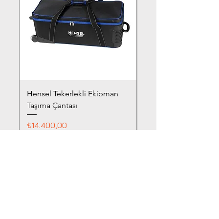
Hensel Tekerlekli Ekipman
Hensel Beauty Dish Ç
Taşıma Çantası
Fiyat
₺9.940,00
Fiyat
₺14.400,00
Mağaza Adresi