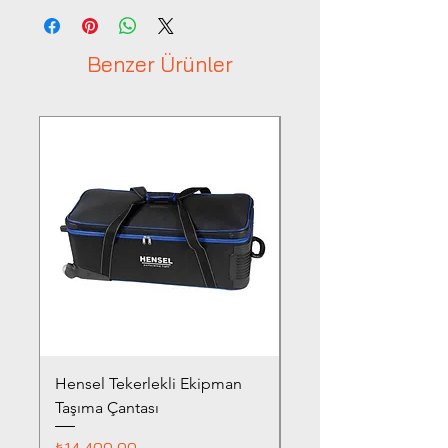
Benzer Ürünler
Hensel Tekerlekli Ekipman
Hensel Beauty Dish Ç
Taşıma Çantası
Fiyat
₺9.940,00
Fiyat