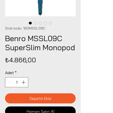
Stok kodu: 160MSSL09C
Benro MSSL09C
SuperSlim Monopod
Fiyat
₺4.866,00
Adet
*
Sepete Ekle
Hemen Satın Al