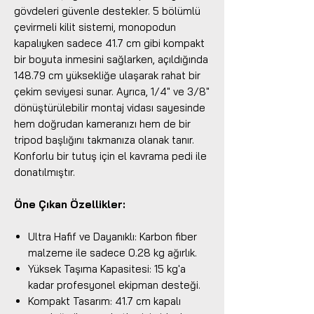
gövdeleri güvenle destekler. 5 bölümlü
çevirmeli kilit sistemi, monopodun
kapalıyken sadece 41.7 cm gibi kompakt
bir boyuta inmesini sağlarken, açıldığında
148.79 cm yüksekliğe ulaşarak rahat bir
çekim seviyesi sunar. Ayrıca, 1/4" ve 3/8"
dönüştürülebilir montaj vidası sayesinde
hem doğrudan kameranızı hem de bir
tripod başlığını takmanıza olanak tanır.
Konforlu bir tutuş için el kavrama pedi ile
donatılmıştır.
Öne Çıkan Özellikler:
Ultra Hafif ve Dayanıklı: Karbon fiber
malzeme ile sadece 0.28 kg ağırlık.
Yüksek Taşıma Kapasitesi: 15 kg'a
kadar profesyonel ekipman desteği.
Kompakt Tasarım: 41.7 cm kapalı