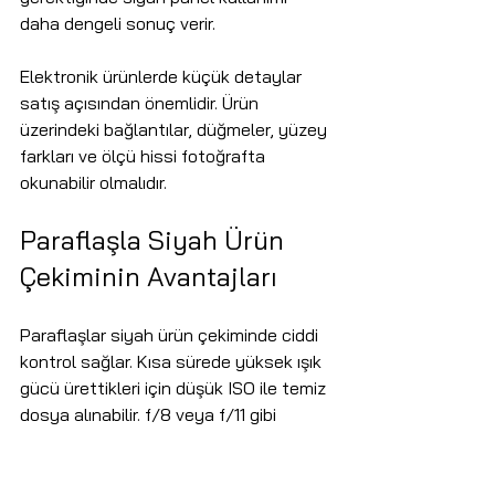
daha dengeli sonuç verir.
Elektronik ürünlerde küçük detaylar 
satış açısından önemlidir. Ürün 
üzerindeki bağlantılar, düğmeler, yüzey 
farkları ve ölçü hissi fotoğrafta 
okunabilir olmalıdır.
Paraflaşla Siyah Ürün 
Çekiminin Avantajları
Paraflaşlar siyah ürün çekiminde ciddi 
kontrol sağlar. Kısa sürede yüksek ışık 
gücü ürettikleri için düşük ISO ile temiz 
dosya alınabilir. f/8 veya f/11 gibi 
diyafram değerlerinde ürünün genel 
netliği korunabilir. Softbox, stripbox, 
reflektör ve diğer ışık şekillendiricilerle 