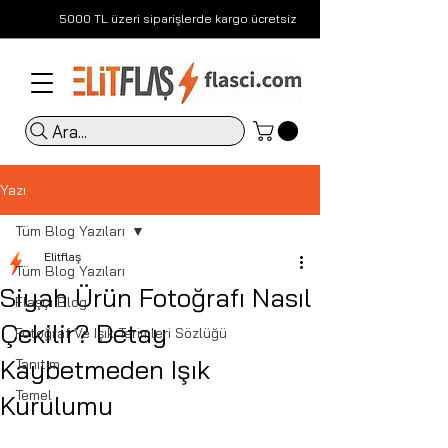
5000 TL üzeri siparişlerde kargo ücretsiz
Ara...
Yazı
Tüm Blog Yazıları
Elitflaş
Tüm Blog Yazıları
Siyah Ürün Fotoğrafı Nasıl
Flaşçı Blog
Çekilir? Detay
Fotoğraf Ve Işık Terimleri Sözlüğü
Kaybetmeden Işık
Tanıtım
Temel
Kurulumu