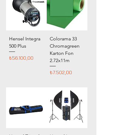
Hensel Integra
Colorama 33
500 Plus
Chromagreen
Karton Fon
Fiyat
₺56.100,00
2.72x11m
Fiyat
₺7.502,00