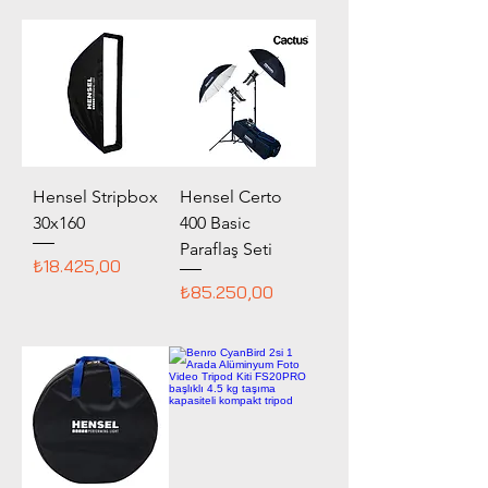
Hensel Stripbox
Hensel Certo
30x160
400 Basic
Paraflaş Seti
Fiyat
₺18.425,00
Fiyat
₺85.250,00