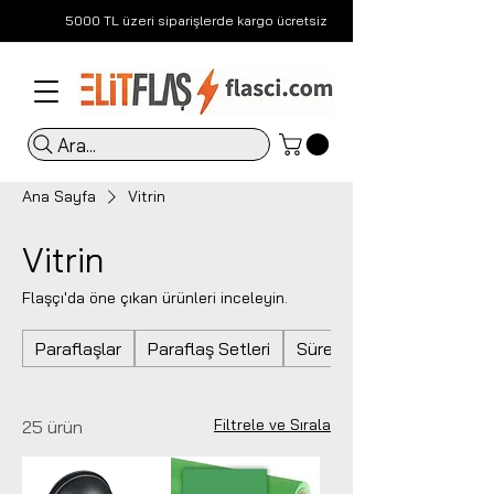
5000 TL üzeri siparişlerde kargo ücretsiz
Ara...
Ana Sayfa
Vitrin
Vitrin
Flaşçı'da öne çıkan ürünleri inceleyin.
Paraflaşlar
Paraflaş Setleri
Sürekli Işıklar
Filtrele ve Sırala
25 ürün