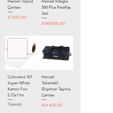
Hensel Tripod
Hensel Integra
Çantası
500 Plus Paraflaş
Seti
Fiyat
₺7.975,00
Fiyat
₺148.500,00
Colorama 107
Hensel
Super White
Tekerlekli
Karton Fon
Ekipman Taşıma
2.72x11m
Çantası
Tükendi
Fiyat
₺14.400,00