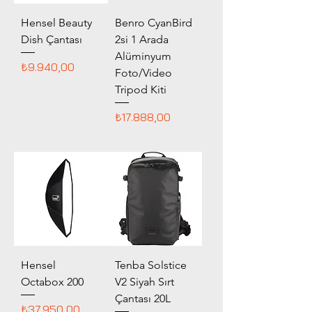
Hensel Beauty
Benro CyanBird
Dish Çantası
2si 1 Arada
Alüminyum
Fiyat
₺9.940,00
Foto/Video
Tripod Kiti
Fiyat
₺17.888,00
Hensel
Tenba Solstice
Octabox 200
V2 Siyah Sırt
Çantası 20L
Fiyat
₺37.950,00