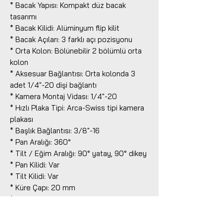
* Bacak Yapısı: Kompakt düz bacak
tasarımı
* Bacak Kilidi: Alüminyum flip kilit
* Bacak Açıları: 3 farklı açı pozisyonu
* Orta Kolon: Bölünebilir 2 bölümlü orta
kolon
* Aksesuar Bağlantısı: Orta kolonda 3
adet 1/4"-20 dişi bağlantı
* Kamera Montaj Vidası: 1/4"-20
* Hızlı Plaka Tipi: Arca-Swiss tipi kamera
plakası
* Başlık Bağlantısı: 3/8"-16
* Pan Aralığı: 360°
* Tilt / Eğim Aralığı: 90° yatay, 90° dikey
* Pan Kilidi: Var
* Tilt Kilidi: Var
* Küre Çapı: 20 mm
* Su Terazisi: Var
* Ayak Tipi: Sabit lastik ayak
* Kullanım Alanı: Fotoğraf, video, içerik