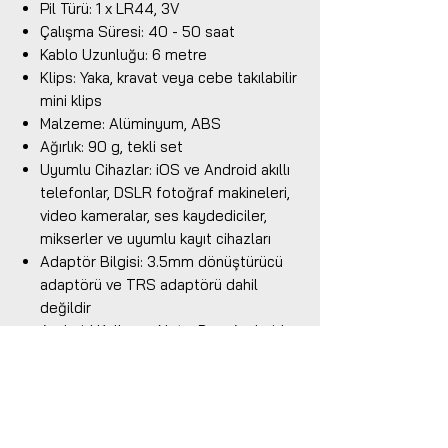
Pil Türü: 1 x LR44, 3V
Çalışma Süresi: 40 - 50 saat
Kablo Uzunluğu: 6 metre
Klips: Yaka, kravat veya cebe takılabilir
mini klips
Malzeme: Alüminyum, ABS
Ağırlık: 90 g, tekli set
Uyumlu Cihazlar: iOS ve Android akıllı
telefonlar, DSLR fotoğraf makineleri,
video kameralar, ses kaydediciler,
mikserler ve uyumlu kayıt cihazları
Adaptör Bilgisi: 3.5mm dönüştürücü
adaptörü ve TRS adaptörü dahil
değildir
Android Kullanım Notu: Bazı Android
telefonlarda harici video kayıt
uygulaması gerekebilir
Garanti Süresi: 2 yıl