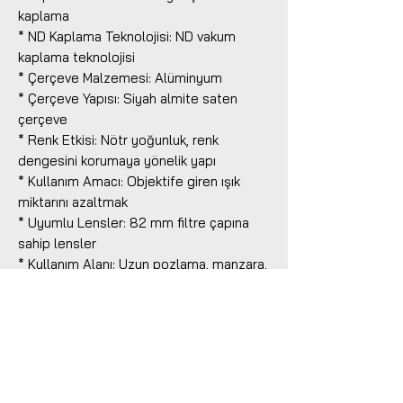
kaplama
* ND Kaplama Teknolojisi: ND vakum
kaplama teknolojisi
* Çerçeve Malzemesi: Alüminyum
* Çerçeve Yapısı: Siyah almite saten
çerçeve
* Renk Etkisi: Nötr yoğunluk, renk
dengesini korumaya yönelik yapı
* Kullanım Amacı: Objektife giren ışık
miktarını azaltmak
* Uyumlu Lensler: 82 mm filtre çapına
sahip lensler
* Kullanım Alanı: Uzun pozlama, manzara,
şehir, doğa, deniz, şelale, mimari, açık
hava video çekimi ve yaratıcı hareket
bulanıklığı çalışmaları