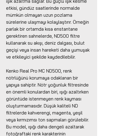
ışık azaltma sağlar. Bu güçlü ışık kesme
etkisi, gündüz saatlerinde normalde
mümkün olmayan uzun pozlama
sürelerine ulaşmayı kolaylaştırır. Örneğin
parlak bir ortamda kısa enstantane
gerektiren sahnelerde, ND500 filtre
kullanarak su akışı, deniz dalgası, bulut
geçişi veya insan hareketi daha yumuşak
ve etkileyici şekilde kaydedilebilir.
Kenko Real Pro MC ND500, renk
nötrlüğünü korumaya odaklanan bir
yapıya sahiptir. Nötr yoğunluk filtresinde
en önemli konulardan biri, ışığı azaltırken
görüntüde istenmeyen renk kayması
oluşturmamasıdır. Düşük kaliteli ND
filtrelerde kahverengi, magenta, yeşil
veya kırmızımsı ton sapmaları görülebilir.
Bu model, ışığı daha dengeli azaltarak
fotoğraftaki renk karakterinin