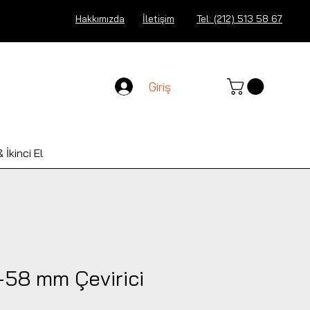
Hakkımızda
İletişim
Tel: (212) 513 58 67
Giriş
 İkinci El
58 mm Çevirici