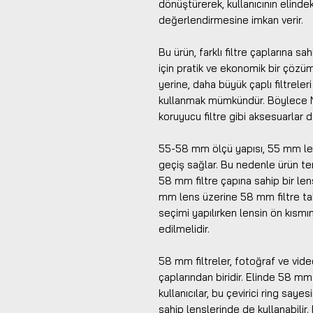
dönüştürerek, kullanıcının elinde
değerlendirmesine imkan verir.
Bu ürün, farklı filtre çaplarına s
için pratik ve ekonomik bir çözümd
yerine, daha büyük çaplı filtreleri
kullanmak mümkündür. Böylece ND f
koruyucu filtre gibi aksesuarlar d
55-58 mm ölçü yapısı, 55 mm len
geçiş sağlar. Bu nedenle ürün ter
58 mm filtre çapına sahip bir len
mm lens üzerine 58 mm filtre takma
seçimi yapılırken lensin ön kısmı
edilmelidir.
58 mm filtreler, fotoğraf ve video 
çaplarından biridir. Elinde 58 m
kullanıcılar, bu çevirici ring sayes
sahip lenslerinde de kullanabilir. 