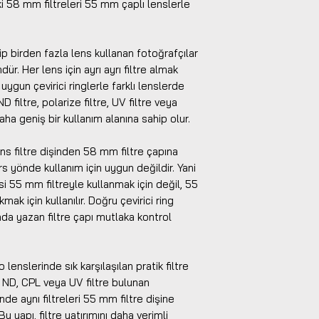
ki 58 mm filtreleri 55 mm çaplı lenslerle
ahip birden fazla lens kullanan fotoğrafçılar
ür. Her lens için ayrı ayrı filtre almak
 uygun çevirici ringlerle farklı lenslerde
iltre, polarize filtre, UV filtre veya
aha geniş bir kullanım alanına sahip olur.
s filtre dişinden 58 mm filtre çapına
s yönde kullanım için uygun değildir. Yani
si 55 mm filtreyle kullanmak için değil, 55
k için kullanılır. Doğru çevirici ring
nda yazan filtre çapı mutlaka kontrol
lenslerinde sık karşılaşılan pratik filtre
m ND, CPL veya UV filtre bulunan
inde aynı filtreleri 55 mm filtre dişine
Bu yapı, filtre yatırımını daha verimli