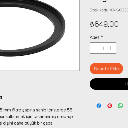
Stok kodu: KNK-002
Fi
₺649,00
Adet
*
Sepete Ekle
H
g
5 mm filtre çapına sahip lenslerde 58
suar kullanmak için tasarlanmış step-up
re dişini daha büyük bir çapa