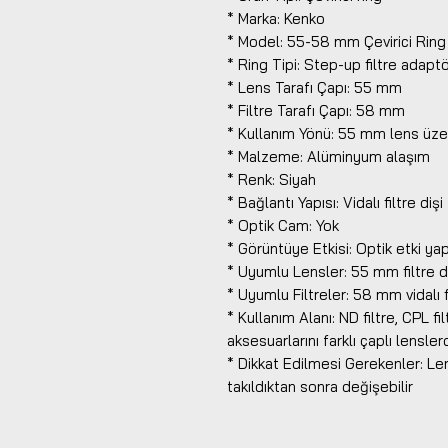
* Marka: Kenko
* Model: 55-58 mm Çevirici Ring
* Ring Tipi: Step-up filtre adapt
* Lens Tarafı Çapı: 55 mm
* Filtre Tarafı Çapı: 58 mm
* Kullanım Yönü: 55 mm lens üzer
* Malzeme: Alüminyum alaşım
* Renk: Siyah
* Bağlantı Yapısı: Vidalı filtre dişi
* Optik Cam: Yok
* Görüntüye Etkisi: Optik etki y
* Uyumlu Lensler: 55 mm filtre d
* Uyumlu Filtreler: 58 mm vidalı f
* Kullanım Alanı: ND filtre, CPL fil
aksesuarlarını farklı çaplı lensle
* Dikkat Edilmesi Gerekenler: L
takıldıktan sonra değişebilir