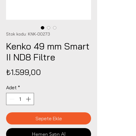
Stok kodu: KNK-00273
Kenko 49 mm Smart
II ND8 Filtre
Fiyat
₺1.599,00
Adet
*
Sepete Ekle
Hemen Satın Al