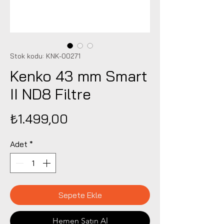
Stok kodu: KNK-00271
Kenko 43 mm Smart
II ND8 Filtre
Fiyat
₺1.499,00
Adet
*
Sepete Ekle
Hemen Satın Al