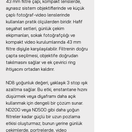
43 mm filtre çapı, kompakt lenslerde,
aynasız sistem objektiflerinde ve küçük
çaplı fotoğraf-video lenslerinde
kullanılan pratik ölçülerden biridir. Hafif
seyahat setleri, günlük çekim
ekipmanları, sokak fotoğrafçılığı ve
kompakt video kurulumlarında 43 mm
filtre dişiyle karşılaşılabilir. Filtrenin doğru
çapta seçilmesi, objektife doğrudan
takılmasını sağlar ve ek çevirici ring
ihtiyacını ortadan kaldırır.
ND8 yoğunluk değeri, yaklaşık 3 stop ışık
azaltma sağlar. Bu etki, enstantane hızını
düşürmek veya diyaframı daha açık
kullanmak için dengeli bir çözüm sunar.
ND200 veya ND500 gibi daha yoğun
filtreler kadar güçlü bir uzun pozlama
etkisi oluşturmaz; bunun yerine günlük
çekimlerde, portrelerde, video