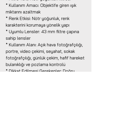
* Kullanım Amacı: Objektife giren ışık
miktarını azaltmak
* Renk Etkisi: Nötr yoğunluk, renk
karakterini korumaya yönelik yapı
* Uyumlu Lensler: 43 mm filtre çapına
sahip lensler
* Kullanım Alanı: Açık hava fotoğrafçılığı,
portre, video çekimi, seyahat, sokak
fotoğrafçılığı, günlük çekim, hafif hareket
bulanıklığı ve pozlama kontrolü
* Dikkat Edilmesi Gerekenler: Doğru
kullanım için lensin filtre çapı 43 mm
olmalıdır
Benzer Ürünler