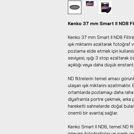
Kenko 37 mm Smart II ND8 Fi
Kenko 37 mm Smart II ND8 Filtre, 
ışık miktarını azaltarak fotoğraf
pozlama elde etmek için kullanıl
seviyesi, ışığı 3 stop azaltarak 
açıklığı veya daha düşük enstanta
ND filtrelerin temel amacı görün
ulaşan ışık miktarını azaltmaktır. 
ortamlarda pozlamayı daha rahat 
diyaframla portre çekmek, arka 
hareketli sahnelerde doğal bulanı
önemli bir avantaj sağlar.
Kenko Smart II ND8, temel ND filt
isteyen fotoğrafçılar ve içerik üret