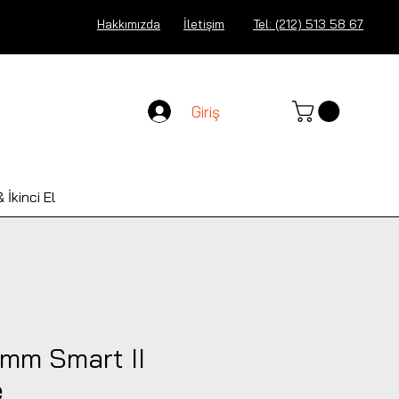
Hakkımızda
İletişim
Tel: (212) 513 58 67
Giriş
 İkinci El
mm Smart II
e