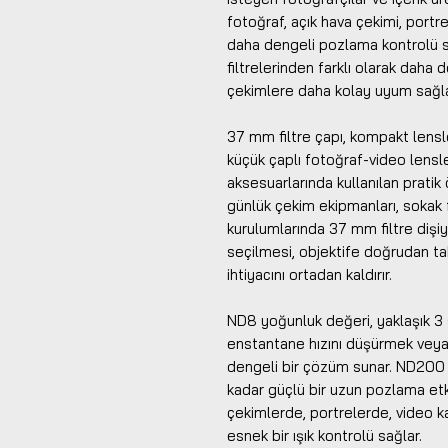
fotoğraf, açık hava çekimi, portr
daha dengeli pozlama kontrolü 
filtrelerinden farklı olarak daha 
çekimlere daha kolay uyum sağlay
37 mm filtre çapı, kompakt lensl
küçük çaplı fotoğraf-video lensl
aksesuarlarında kullanılan pratik 
günlük çekim ekipmanları, sokak 
kurulumlarında 37 mm filtre dişiyl
seçilmesi, objektife doğrudan takı
ihtiyacını ortadan kaldırır.
ND8 yoğunluk değeri, yaklaşık 3 s
enstantane hızını düşürmek veya 
dengeli bir çözüm sunar. ND200 
kadar güçlü bir uzun pozlama etk
çekimlerde, portrelerde, video k
esnek bir ışık kontrolü sağlar.