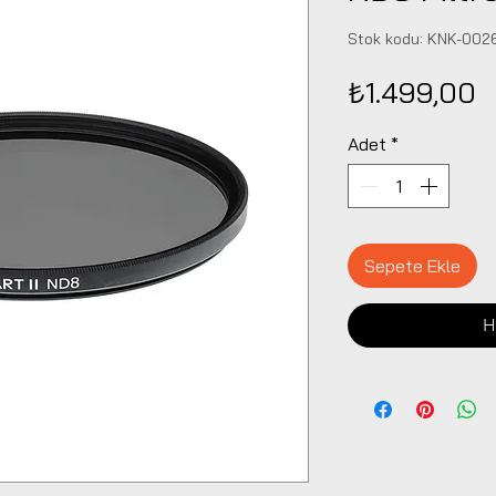
Stok kodu: KNK-002
F
₺1.499,00
Adet
*
Sepete Ekle
H