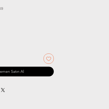
69
iyat
emen Satın Al