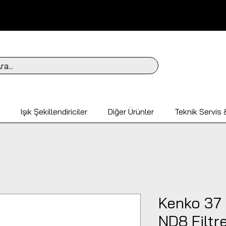
ra...
Işık Şekillendiriciler
Diğer Ürünler
Teknik Servis &
Kenko 37 
ND8 Filtr