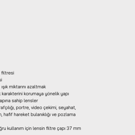
 filtresi
si
 ışık miktarını azaltmak
k karakterini korumaya yönelik yapı
apına sahip lensler
afçılığı, portre, video çekimi, seyahat,
m, hafif hareket bulanıklığı ve pozlama
ru kullanım için lensin filtre çapı 37 mm