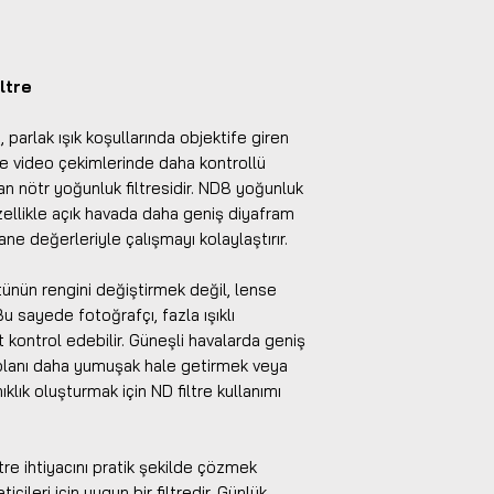
ltre
parlak ışık koşullarında objektife giren
 ve video çekimlerinde daha kontrollü
an nötr yoğunluk filtresidir. ND8 yoğunluk
özellikle açık havada daha geniş diyafram
ne değerleriyle çalışmayı kolaylaştırır.
tünün rengini değiştirmek değil, lense
Bu sayede fotoğrafçı, fazla ışıklı
kontrol edebilir. Güneşli havalarda geniş
planı daha yumuşak hale getirmek veya
klık oluşturmak için ND filtre kullanımı
re ihtiyacını pratik şekilde çözmek
icileri için uygun bir filtredir. Günlük