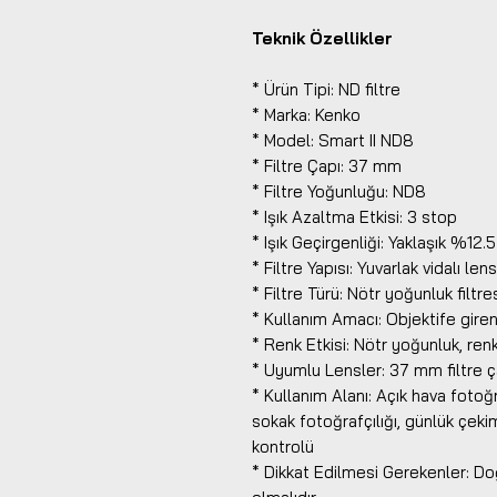
Teknik Özellikler
* Ürün Tipi: ND filtre
* Marka: Kenko
* Model: Smart II ND8
* Filtre Çapı: 37 mm
* Filtre Yoğunluğu: ND8
* Işık Azaltma Etkisi: 3 stop
* Işık Geçirgenliği: Yaklaşık %12.5
* Filtre Yapısı: Yuvarlak vidalı lens
* Filtre Türü: Nötr yoğunluk filtre
* Kullanım Amacı: Objektife giren
* Renk Etkisi: Nötr yoğunluk, ren
* Uyumlu Lensler: 37 mm filtre ç
* Kullanım Alanı: Açık hava fotoğr
sokak fotoğrafçılığı, günlük çeki
kontrolü
* Dikkat Edilmesi Gerekenler: Doğ