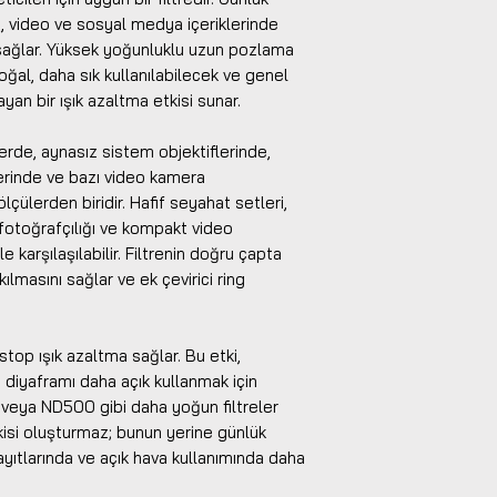
e, video ve sosyal medya içeriklerinde
sağlar. Yüksek yoğunluklu uzun pozlama
doğal, daha sık kullanılabilecek ve genel
an bir ışık azaltma etkisi sunar.
erde, aynasız sistem objektiflerinde,
erinde ve bazı video kamera
ölçülerden biridir. Hafif seyahat setleri,
fotoğrafçılığı ve kompakt video
e karşılaşılabilir. Filtrenin doğru çapta
lmasını sağlar ve ek çevirici ring
top ışık azaltma sağlar. Bu etki,
diyaframı daha açık kullanmak için
veya ND500 gibi daha yoğun filtreler
isi oluşturmaz; bunun yerine günlük
ayıtlarında ve açık hava kullanımında daha