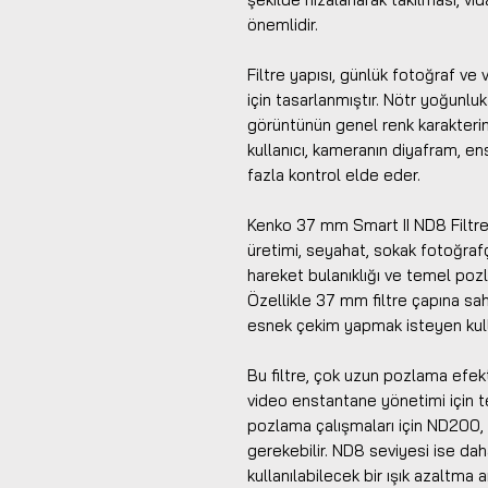
önemlidir.
Filtre yapısı, günlük fotoğraf ve
için tasarlanmıştır. Nötr yoğunl
görüntünün genel renk karakteri
kullanıcı, kameranın diyafram, e
fazla kontrol elde eder.
Kenko 37 mm Smart II ND8 Filtre; 
üretimi, seyahat, sokak fotoğrafçı
hareket bulanıklığı ve temel pozlam
Özellikle 37 mm filtre çapına sah
esnek çekim yapmak isteyen kullan
Bu filtre, çok uzun pozlama efekt
video enstantane yönetimi için t
pozlama çalışmaları için ND200,
gerekebilir. ND8 seviyesi ise dah
kullanılabilecek bir ışık azaltma a