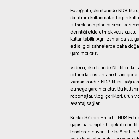
Fotoğraf çekimlerinde ND8 filtre,
diyafram kullanmak isteyen kullanı
tutarak arka plan ayrımını korum
derinliği elde etmek veya güçlü 
kullanılabilir. Aynı zamanda su, y
etkisi gibi sahnelerde daha doğal
yardımcı olur.
Video çekimlerinde ND filtre kull
ortamda enstantane hızını görün
zaman zordur. ND8 filtre, ışığı a
etmeye yardımcı olur. Bu kullanım
röportajlar, vlog içerikleri, ürün 
avantaj sağlar.
Kenko 37 mm Smart II ND8 Filtre, p
yapısına sahiptir. Objektifin ön f
lenslerde güvenli bir bağlantı sağ
şekilde hizalanarak takılması, vi