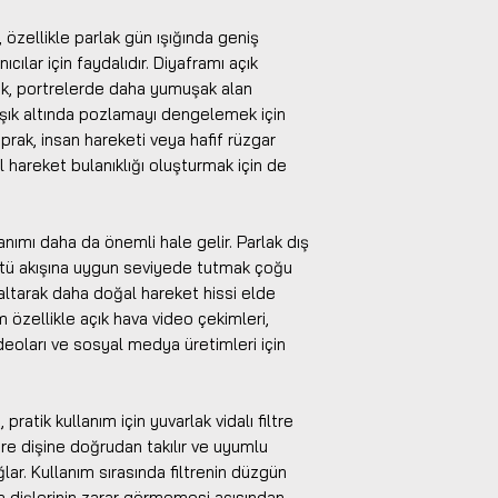
 özellikle parlak gün ışığında geniş
cılar için faydalıdır. Diyaframı açık
ak, portrelerde daha yumuşak alan
ışık altında pozlamayı dengelemek için
aprak, insan hareketi veya hafif rüzgar
 hareket bulanıklığı oluşturmak için de
anımı daha da önemli hale gelir. Parlak dış
tü akışına uygun seviyede tutmak çoğu
zaltarak daha doğal hareket hissi elde
 özellikle açık hava video çekimleri,
videoları ve sosyal medya üretimleri için
ratik kullanım için yuvarlak vidalı filtre
iltre dişine doğrudan takılır ve uyumlu
lar. Kullanım sırasında filtrenin düzgün
da dişlerinin zarar görmemesi açısından