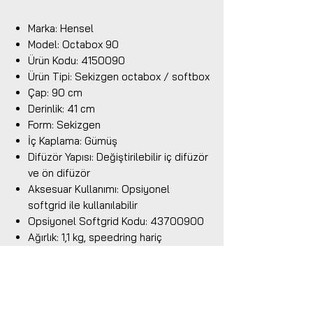
Marka: Hensel
Model: Octabox 90
Ürün Kodu: 4150090
Ürün Tipi: Sekizgen octabox / softbox
Çap: 90 cm
Derinlik: 41 cm
Form: Sekizgen
İç Kaplama: Gümüş
Difüzör Yapısı: Değiştirilebilir iç difüzör
ve ön difüzör
Aksesuar Kullanımı: Opsiyonel
softgrid ile kullanılabilir
Opsiyonel Softgrid Kodu: 43700900
Ağırlık: 1,1 kg, speedring hariç
Maksimum Pilot Ampulü Desteği: 650
W
Bağlantı Uyumu: Hensel EH ve Hensel
MH sistemleriyle uyumlu