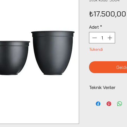
Stok kodu: 5064
₺17.500,00
Adet
*
Tükendi
Geldi
Teknik Veriler
Tüm kompakt flaş ün
bağlantılı sürekli ış
Çap 23cm, Derinli