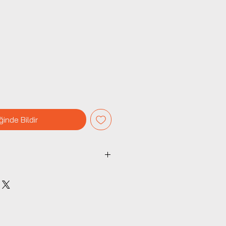
Fiyat
ğinde Bildir
iteleri, flaş kafaları ve EH
ık kaynakları için.
k 13/18/23cm