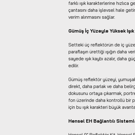
farklı ışık karakterlerine hızlıca 
çantasını daha işlevsel hale get
verim alınmasını sağlar.
Gümüş İç Yüzeyle Yüksek Işık
Setteki üç reflektörün de iç yü
paraflaşın ürettiği ışığın daha ve
sayede ışık kaybı azalır, daha güç
edilir.
Gümüş reflektör yüzeyi, yumuşak 
direkt, daha parlak ve daha belirg
dokusunu ortaya çıkarmak, portr
fon üzerinde daha kontrollü bir p
için bu ışık karakteri büyük avanta
Hensel EH Bağlantılı Sistem
Hensel 9" Reflektör Kit, Hensel E