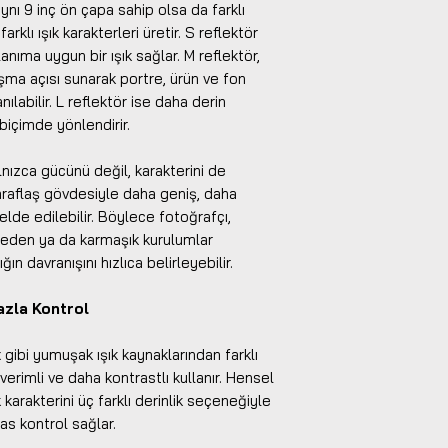
ynı 9 inç ön çapa sahip olsa da farklı
arklı ışık karakterleri üretir. S reflektör
anıma uygun bir ışık sağlar. M reflektör,
şma açısı sunarak portre, ürün ve fon
ılabilir. L reflektör ise daha derin
 biçimde yönlendirir.
lnızca gücünü değil, karakterini de
paraflaş gövdesiyle daha geniş, daha
elde edilebilir. Böylece fotoğrafçı,
eden ya da karmaşık kurulumlar
n davranışını hızlıca belirleyebilir.
zla Kontrol
gibi yumuşak ışık kaynaklarından farklı
verimli ve daha kontrastlı kullanır. Hensel
 karakterini üç farklı derinlik seçeneğiyle
s kontrol sağlar.