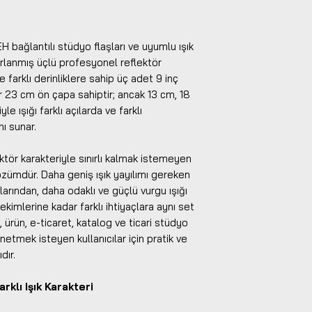
H bağlantılı stüdyo flaşları ve uyumlu ışık
ırlanmış üçlü profesyonel reflektör
e farklı derinliklere sahip üç adet 9 inç
r 23 cm ön çapa sahiptir; ancak 13 cm, 18
e ışığı farklı açılarda ve farklı
ı sunar.
ektör karakteriyle sınırlı kalmak istemeyen
çözümdür. Daha geniş ışık yayılımı gereken
arından, daha odaklı ve güçlü vurgu ışığı
kimlerine kadar farklı ihtiyaçlara aynı set
 ürün, e-ticaret, katalog ve ticari stüdyo
önetmek isteyen kullanıcılar için pratik ve
dır.
rklı Işık Karakteri