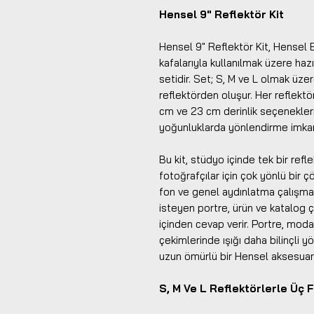
Hensel 9" Reflektör Kit
Hensel 9" Reflektör Kit, Hensel E
kafalarıyla kullanılmak üzere haz
setidir. Set; S, M ve L olmak üzer
reflektörden oluşur. Her reflektö
cm ve 23 cm derinlik seçenekleriyl
yoğunluklarda yönlendirme imkan
Bu kit, stüdyo içinde tek bir refl
fotoğrafçılar için çok yönlü bir 
fon ve genel aydınlatma çalışmal
isteyen portre, ürün ve katalog çe
içinden cevap verir. Portre, moda,
çekimlerinde ışığı daha bilinçli y
uzun ömürlü bir Hensel aksesuarı
S, M Ve L Reflektörlerle Üç Fa