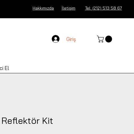
Hakkımızda
İletişim
Tel: (212) 513 58 67
Giriş
ci El
 Reflektör Kit