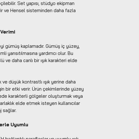
geçilebilir. Set yapısı, stüdyo ekipman
irir ve Hensel sisteminden daha fazla
 Verimi
zeyi gümüş kaplamadır. Gümüş iç yüzey,
rimli yansıtılmasına yardımcı olur. Bu
lü ve daha canlı bir ışık karakteri elde
ve düşük kontrastlı ışık yerine daha
in bir etki verir. Ürün çekimlerinde yüzey
ede karakterli gölgeler oluşturmak veya
arlaklık elde etmek isteyen kullanıcılar
j sağlar.
lerle Uyumlu
H bağlantılı paraflaşlar ve uyumlu ışık