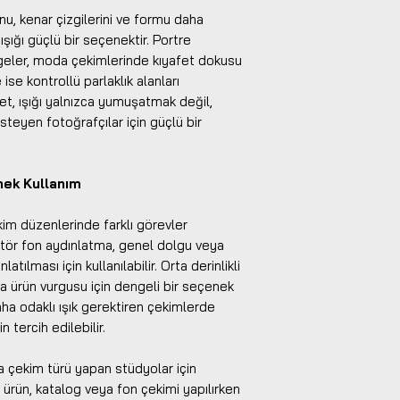
u, kenar çizgilerini ve formu daha
ışığı güçlü bir seçenektir. Portre
lgeler, moda çekimlerinde kıyafet dokusu
se kontrollü parlaklık alanları
 set, ışığı yalnızca yumuşatmak değil,
teyen fotoğrafçılar için güçlü bir
snek Kullanım
ekim düzenlerinde farklı görevler
lektör fon aydınlatma, genel dolgu veya
tılması için kullanılabilir. Orta derinlikli
 da ürün vurgusu için dengeli bir seçenek
aha odaklı ışık gerektiren çekimlerde
n tercih edilebilir.
la çekim türü yapan stüdyolar için
, ürün, katalog veya fon çekimi yapılırken