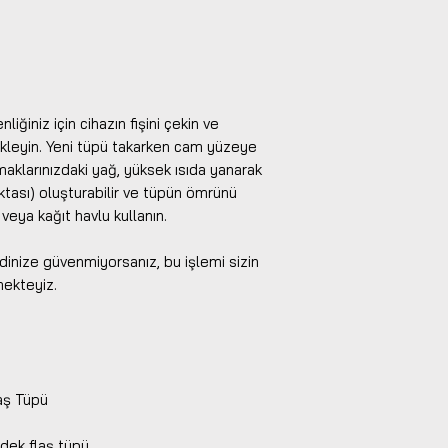
iğiniz için cihazın fişini çekin ve
kleyin. Yeni tüpü takarken cam yüzeye
maklarınızdaki yağ, yüksek ısıda yanarak
ktası) oluşturabilir ve tüpün ömrünü
 veya kağıt havlu kullanın.
inize güvenmiyorsanız, bu işlemi sizin
mekteyiz.
aş Tüpü
edek flaş tüpü