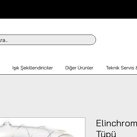
ra...
Işık Şekillendiriciler
Diğer Ürünler
Teknik Servis &
Elinchro
Tüpü