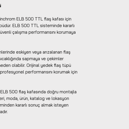
ü
inchrom ELB 500 TTL flaş kafası için
tüpüdür. ELB 500 TTL sisteminde kararlı
e güvenli çalışma performansını korumaya
mlerinde eskiyen veya arızalanan flaş
sıcaklığında sapmaya ve çekimler
den olabilir. Orijinal yedek flaş tüpü
n profesyonel performansını korumak için
 ELB 500 flaş kafasında doğru montajla
leri, moda, ürün, katalog ve lokasyon
minden kararlı sonuç almak isteyen
adır.