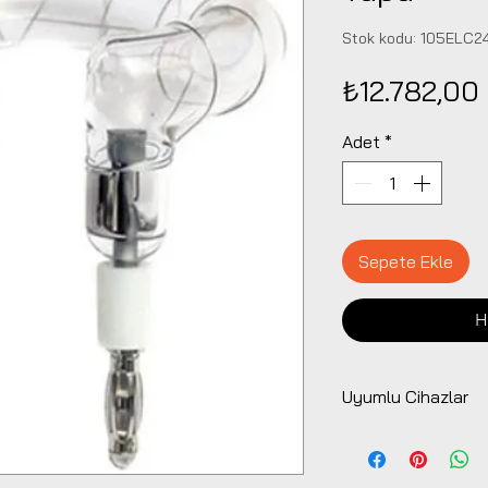
Stok kodu: 105ELC
₺12.782,00
Adet
*
Sepete Ekle
H
Uyumlu Cihazlar
Elinchrom ELB 50