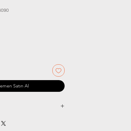
24090
Fiyat
emen Satın Al
0