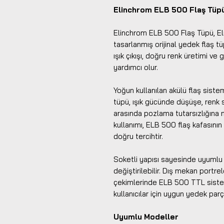
Elinchrom ELB 500 Flaş Tüp
Elinchrom ELB 500 Flaş Tüpü, El
tasarlanmış orijinal yedek flaş 
ışık çıkışı, doğru renk üretimi v
yardımcı olur.
Yoğun kullanılan akülü flaş siste
tüpü, ışık gücünde düşüşe, renk 
arasında pozlama tutarsızlığına ne
kullanımı, ELB 500 flaş kafasını
doğru tercihtir.
Soketli yapısı sayesinde uyumlu
değiştirilebilir. Dış mekan portre
çekimlerinde ELB 500 TTL siste
kullanıcılar için uygun yedek parç
Uyumlu Modeller