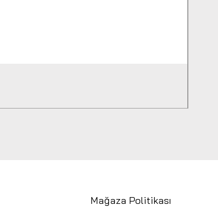
Hensel
Fiyat
₺9.94
Mağaza Politikası