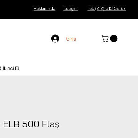
Hakkımızda
İletişim
Tel: (212) 513 58 67
Giriş
 İkinci El
m ELB 500 Flaş