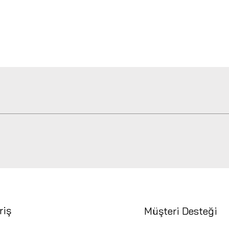
Hızlı Bakış
riş
Müşteri Desteği