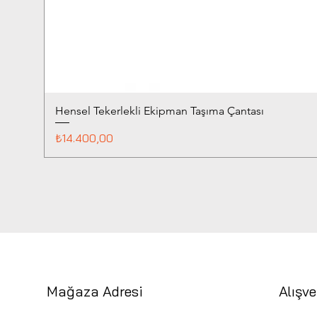
Hensel Tekerlekli Ekipman Taşıma Çantası
Fiyat
₺14.400,00
Mağaza Adresi
Alışve