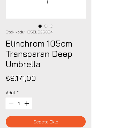
Stok kodu: 105ELC26354
Elinchrom 105cm
Transparan Deep
Umbrella
Fiyat
₺9.171,00
Adet
*
Sepete Ekle