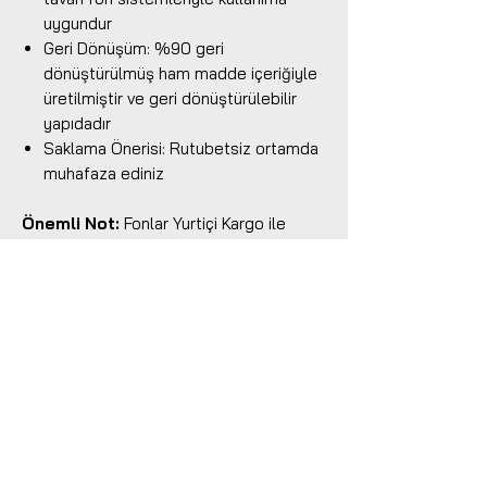
uygundur
Geri Dönüşüm: %90 geri
dönüştürülmüş ham madde içeriğiyle
üretilmiştir ve geri dönüştürülebilir
yapıdadır
Saklama Önerisi: Rutubetsiz ortamda
muhafaza ediniz
Önemli Not:
Fonlar Yurtiçi Kargo ile
ücretsiz olarak gönderilmektedir. Fon
ürünlerinde iade ve değişim yoktur.
Benzer Ürünler