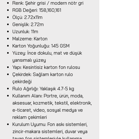
Renk: Şehir grisi / modern nötr gri
RGB Değeri: 158,160,161
Ölçü: 2.72x11m
Genişlik: 2.72m
Uzunluk: 11m
Malzeme: Karton
Karton Yoğunluğu: 145 GSM
Yüzey: İnce dokulu, mat ve düşük
yansımalı yüzey
Yapı: Kesintisiz karton fon rulosu
Çekirdek: Sağlam karton rulo
çekirdeği
Rulo Ağırlığı: Yaklaşık 4.7-5 kg
Kullanım Alanı: Portre, ürün, moda,
aksesuar, kozmetik, tekstil, elektronik,
e-ticaret, video, sosyal medya ve
reklam çekimleri
Kurulum Uyumu: Fon askı sistemleri,
zincir-makara sistemleri, duvar veya
tavan fon sistemleriyle kullanıma