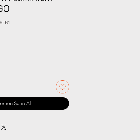
GO
69TB1
Fiyat
emen Satın Al