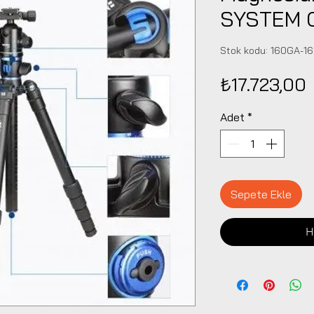
SYSTEM 
Stok kodu: 160GA-1
₺17.723,00
Adet
*
Sepete Ekle
H