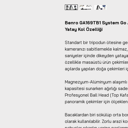
Benro GA169TB1 System Go Al
Yatay Kol Özelliği
Standart bir tripodun ötesine 
kameranızı sabitlemekle kalmaz, 
saniyeler içinde dikeyden yataya
özellikle masaüstü ürün çekimleri
açılarda yapılan doğa çekimleri iç
Magnezyum-Alüminyum alaşımlı gö
kapasitesi sunarken ağırlığı sade
Profesyonel Ball Head (Top Kafa)
panoramik çekimler için ölçeklend
Bacaklardan biri sökülüp orta bo
olarak kullanılabilir. Zorlu arazi k
pabuçlar çıkarılıp yerine paslanmaz