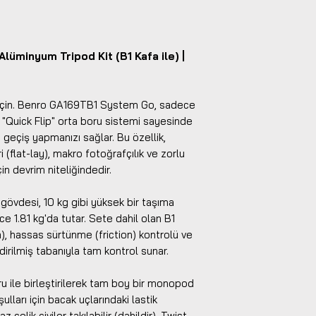
üminyum Tripod Kit (B1 Kafa ile) |
geçin. Benro GA169TB1 System Go, sadece
"Quick Flip" orta boru sistemi sayesinde
 geçiş yapmanızı sağlar. Bu özellik,
 (flat-lay), makro fotoğrafçılık ve zorlu
in devrim niteliğindedir.
vdesi, 10 kg gibi yüksek bir taşıma
ce 1.81 kg'da tutar. Sete dahil olan B1
, hassas sürtünme (friction) kontrolü ve
irilmiş tabanıyla tam kontrol sunar.
ru ile birleştirilerek tam boy bir monopod
oşulları için bacak uçlarındaki lastik
 çelik çiviler takılabilir (dahildir). Twist