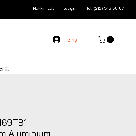
Hakkımızda
İletişim
Tel: (212) 513 58 67
Giriş
ci El
169TB1
m Aluminium