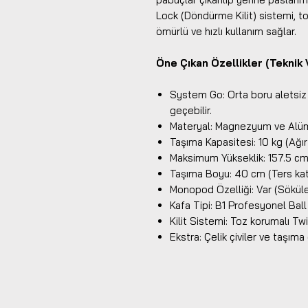
Lock (Döndürme Kilit) sistemi, t
ömürlü ve hızlı kullanım sağlar.
Öne Çıkan Özellikler (Teknik V
System Go: Orta boru aletsi
geçebilir.
Materyal: Magnezyum ve Alümi
Taşıma Kapasitesi: 10 kg (Ağı
Maksimum Yükseklik: 157.5 c
Taşıma Boyu: 40 cm (Ters katl
Monopod Özelliği: Var (Söküleb
Kafa Tipi: B1 Profesyonel Ball
Kilit Sistemi: Toz korumalı Tw
Ekstra: Çelik çiviler ve taşıma 