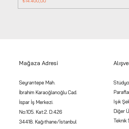
Fiyat
₺14.400,00
Mağaza Adresi
Alışve
Seyrantepe Mah.
Stüdyo
Parafla
İbrahim Karaoğlanoğlu Cad.
Işık Şek
İspar İş Merkezi.
Diğer Ü
No:105. Kat:2. D:426
Teknik S
34418. Kağıthane/İstanbul